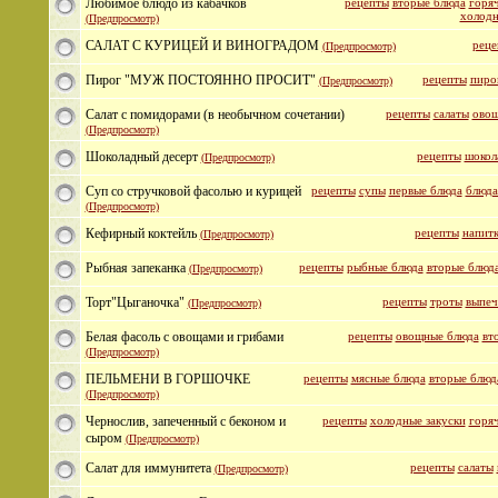
Любимое блюдо из кабачков
рецепты
вторые блюда
горяч
холодн
(Предпросмотр)
САЛАТ С КУРИЦЕЙ И ВИНОГРАДОМ
реце
(Предпросмотр)
Пирог "МУЖ ПОСТОЯННО ПРОСИТ"
рецепты
пиро
(Предпросмотр)
Салат с помидорами (в необычном сочетании)
рецепты
салаты
овощ
(Предпросмотр)
Шоколадный десерт
рецепты
шокол
(Предпросмотр)
Суп со стручковой фасолью и курицей
рецепты
супы
первые блюда
блюда
(Предпросмотр)
Кефирный коктейль
рецепты
напит
(Предпросмотр)
Рыбная запеканка
рецепты
рыбные блюда
вторые блюд
(Предпросмотр)
Торт"Цыганочка"
рецепты
троты
выпеч
(Предпросмотр)
Белая фасоль с овощами и грибами
рецепты
овощные блюда
вт
(Предпросмотр)
ПЕЛЬМЕНИ В ГОРШОЧКЕ
рецепты
мясные блюда
вторые блюд
(Предпросмотр)
Чернослив, запеченный с беконом и
рецепты
холодные закуски
горяч
сыром
(Предпросмотр)
Салат для иммунитета
рецепты
салаты
(Предпросмотр)