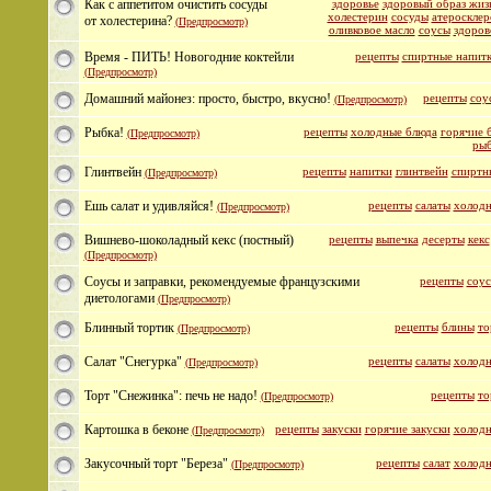
Как с аппетитом очистить сосуды
здоровье
здоровый образ жиз
холестерин
сосуды
атеросклер
от холестерина?
(Предпросмотр)
оливковое масло
соусы
здоров
Время - ПИТЬ! Новогодние коктейли
рецепты
спиртные напит
(Предпросмотр)
Домашний майонез: просто, быстро, вкусно!
рецепты
соу
(Предпросмотр)
Рыбка!
рецепты
холодные блюда
горячие 
(Предпросмотр)
рыб
Глинтвейн
рецепты
напитки
глинтвейн
спиртн
(Предпросмотр)
Ешь салат и удивляйся!
рецепты
салаты
холодн
(Предпросмотр)
Вишнево-шоколадный кекс (постный)
рецепты
выпечка
десерты
кекс
(Предпросмотр)
Соусы и заправки, рекомендуемые французскими
рецепты
соу
диетологами
(Предпросмотр)
Блинный тортик
рецепты
блины
то
(Предпросмотр)
Салат "Снегурка"
рецепты
салаты
холодн
(Предпросмотр)
Торт "Снежинка": печь не надо!
рецепты
то
(Предпросмотр)
Картошка в беконе
рецепты
закуски
горячие закуски
холодн
(Предпросмотр)
Закусочный торт "Береза"
рецепты
салат
холодн
(Предпросмотр)