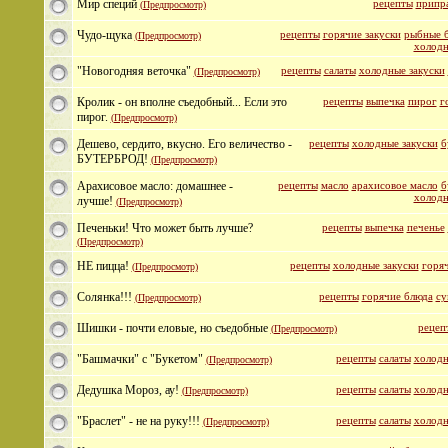
Мир специй
рецепты
припр
(Предпросмотр)
Чудо-щука
рецепты
горячие закуски
рыбные 
(Предпросмотр)
холодн
"Новогодняя веточка"
рецепты
салаты
холодные закуски
(Предпросмотр)
Кролик - он вполне съедобный... Если это
рецепты
выпечка
пирог
г
пирог.
(Предпросмотр)
Дешево, сердито, вкусно. Его величество -
рецепты
холодные закуски
б
БУТЕРБРОД!
(Предпросмотр)
Арахисовое масло: домашнее -
рецепты
масло
арахисовое масло
б
холодн
лучше!
(Предпросмотр)
Печеньки! Что может быть лучше?
рецепты
выпечка
печенье
(Предпросмотр)
НЕ пицца!
рецепты
холодные закуски
горяч
(Предпросмотр)
Cолянка!!!
рецепты
горячие блюда
су
(Предпросмотр)
Шишки - почти еловые, но съедобные
рецеп
(Предпросмотр)
"Башмачки" с "Букетом"
рецепты
салаты
холодн
(Предпросмотр)
Дедушка Мороз, ау!
рецепты
салаты
холодн
(Предпросмотр)
"Браслет" - не на руку!!!
рецепты
салаты
холодн
(Предпросмотр)