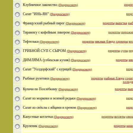
Клубничное лакомство
рецеп
(Предпросмотр)
Салат "ИНЬ-ЯН"
реце
(Предпросмотр)
Французский рыбный пирог
рецепты
выпечка
рыб
(Предпросмотр)
Тирамису с кофейным ликером
рецепты
пирожн
(Предпросмотр)
Тефтельки
рецепты
мясные блюда
гарниры
вт
(Предпросмотр)
ГРИБНОЙ СУП С СЫРОМ
рецепты
супы
пе
(Предпросмотр)
ДИМЛЯМА (узбекская кухня)
рецепты
мя
(Предпросмотр)
Салат "Уолдорфский" с курицей
реце
(Предпросмотр)
Рыбные рулетики
рецепты
рыбные блюда
горяч
(Предпросмотр)
холодн
Куличи по Похлёбкину
рецепты
вып
(Предпросмотр)
Салат из моркови и зеленой редьки
реце
(Предпросмотр)
Салат из свёклы с яйцами и хреном
реце
(Предпросмотр)
Капустные котлетки
рецепты
котлеты
овощ
(Предпросмотр)
Крупеник
рецепты
каш
(Предпросмотр)