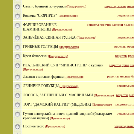
Cалат с брынзой по-турецки
рецепты
салаты
овощ
(Предпросмотр)
Котлеты "СЮРПРИЗ"
рецепты
мя
(Предпросмотр)
ФАРШИРОВАННЫЕ
рецепты
горячие закуски
холодн
ШАМПИНЬОНЫ
(Предпросмотр)
ЗАПЕЧЁНАЯ СВИНАЯ РУЛЬКА
рецепты
мя
(Предпросмотр)
ГРИБНЫЕ ГОЛУБЦЫ
рецепты
овощ
(Предпросмотр)
Крем баварский
рецепты
кре
(Предпросмотр)
ИТАЛЬЯНСКИЙ СУП "МИНИСТРОНЕ" с курицей
рецепты
супы
пе
(Предпросмотр)
Лазанья с мясным фаршем
рецепты
мясные б
(Предпросмотр)
ЛЕНИВЫЕ ГОЛУБЦЫ
рецепты
мя
(Предпросмотр)
ЛОСОСЬ, ЗАПЕЧЁННЫЙ С МАСЛИНАМИ
рецепты
рыб
(Предпросмотр)
ТОРТ "ДАМСКИЙ КАПРИЗ" (МЕДОВИК)
рецепты
тор
(Предпросмотр)
Гуляш венгерский на пиве с красной паприкой (болгарским
рецепты
мя
красным перцем)
(Предпросмотр)
Постное тесто
рецепты
выпе
(Предпросмотр)