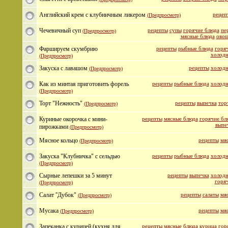
Английский крем с клубничным ликером
рецеп
(Предпросмотр)
Чечевичный суп
рецепты
супы
горячие блюда
пе
(Предпросмотр)
мясные блюда
овощ
Фаршируем скумбрию
рецепты
рыбные блюда
горяч
холодн
(Предпросмотр)
Закуска с лавашом
рецепты
холодн
(Предпросмотр)
Как из минтая приготовить форель
рецепты
рыбные блюда
холодн
(Предпросмотр)
Торт "Нежность"
рецепты
выпечка
тор
(Предпросмотр)
Куриные окорочка с мини-
рецепты
мясные блюда
горячие бл
выпе
пирожками
(Предпросмотр)
Мясное кольцо
рецепты
мя
(Предпросмотр)
Закуска "Клубничка" с сельдью
рецепты
рыбные блюда
холодн
(Предпросмотр)
Сырные лепешки за 5 минут
рецепты
выпечка
холодн
горяч
(Предпросмотр)
Салат ''Дубок"
рецепты
салаты
мя
(Предпросмотр)
Мусака
рецепты
мя
(Предпросмотр)
Запеканка с курицей (кухня для
рецепты
мясные блюда
курица
гор