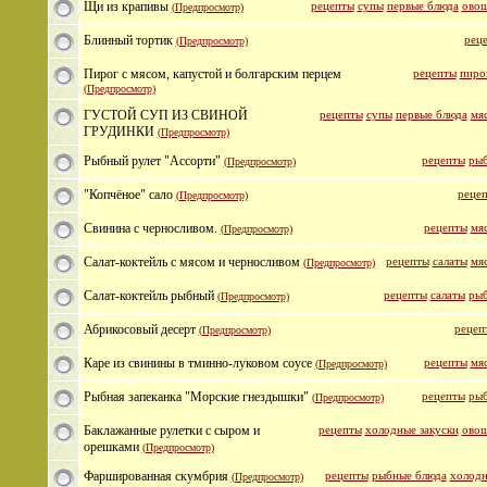
Щи из крапивы
рецепты
супы
первые блюда
овощ
(Предпросмотр)
Блинный тортик
рец
(Предпросмотр)
Пирог с мясом, капустой и болгарским перцем
рецепты
пиро
(Предпросмотр)
ГУСТОЙ СУП ИЗ СВИНОЙ
рецепты
супы
первые блюда
мя
ГРУДИНКИ
(Предпросмотр)
Рыбный рулет "Ассорти"
рецепты
рыб
(Предпросмотр)
"Копчёное" сало
реце
(Предпросмотр)
Свинина с черносливом.
рецепты
мя
(Предпросмотр)
Салат-коктейль с мясом и черносливом
рецепты
салаты
мя
(Предпросмотр)
Салат-коктейль рыбный
рецепты
салаты
рыб
(Предпросмотр)
Абрикосовый десерт
рецеп
(Предпросмотр)
Каре из свинины в тминно-луковом соусе
рецепты
мя
(Предпросмотр)
Рыбная запеканка "Морские гнездышки"
рецепты
рыб
(Предпросмотр)
Баклажанные рулетки с сыром и
рецепты
холодные закуски
овощ
орешками
(Предпросмотр)
Фаршированная скумбрия
рецепты
рыбные блюда
холодн
(Предпросмотр)