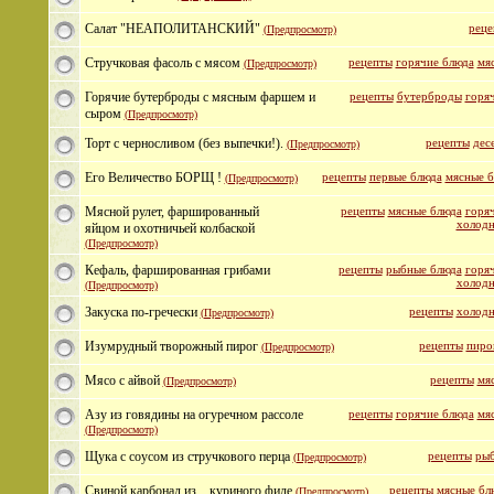
Салат "НЕАПОЛИТАНСКИЙ"
реце
(Предпросмотр)
Стручковая фасоль с мясом
рецепты
горячие блюда
мя
(Предпросмотр)
Горячие бутерброды с мясным фаршем и
рецепты
бутерброды
горяч
сыром
(Предпросмотр)
Торт с черносливом (без выпечки!).
рецепты
дес
(Предпросмотр)
Его Величество БОРЩ !
рецепты
первые блюда
мясные 
(Предпросмотр)
Мясной рулет, фаршированный
рецепты
мясные блюда
горяч
холодн
яйцом и охотничьей колбаской
(Предпросмотр)
Кефаль, фаршированная грибами
рецепты
рыбные блюда
горяч
холодн
(Предпросмотр)
Закуска по-гречески
рецепты
холодн
(Предпросмотр)
Изумрудный творожный пирог
рецепты
пиро
(Предпросмотр)
Мясо с айвой
рецепты
мя
(Предпросмотр)
Азу из говядины на огуречном рассоле
рецепты
горячие блюда
мя
(Предпросмотр)
Щука с соусом из стручкового перца
рецепты
рыб
(Предпросмотр)
Свиной карбонад из... куриного филе
рецепты
мясные бл
(Предпросмотр)