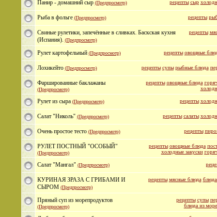
Панир - домашний сыр
рецепты
сыр
холодн
(Предпросмотр)
Рыба в фольге
рецепты
рыб
(Предпросмотр)
Свиные рулетики, запечённые в сливках. Баскская кухня
рецепты
мя
(Испания).
(Предпросмотр)
Рулет картофельный
рецепты
овощные блю
(Предпросмотр)
Лохикейто
рецепты
супы
рыбные блюда
пе
(Предпросмотр)
Фаршированные баклажаны
рецепты
овощные блюда
горяч
холодн
(Предпросмотр)
Рулет из сыра
рецепты
холодн
(Предпросмотр)
Салат "Николь"
рецепты
салаты
холодн
(Предпросмотр)
Очень простое тесто
рецепты
пиро
(Предпросмотр)
РУЛЕТ ПОСТНЫЙ "ОСОБЫЙ"
рецепты
овощные блюда
пос
холодные закуски
горяч
(Предпросмотр)
Салат "Мангал"
реце
(Предпросмотр)
КУРИНАЯ ЗРАЗА С ГРИБАМИ И
рецепты
мясные блюда
блюда
СЫРОМ
(Предпросмотр)
Пряный суп из морепродуктов
рецепты
супы
пе
блюда из мор
(Предпросмотр)