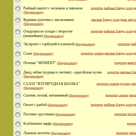
Рыбный паштет с чесноком и лимоном
рецепты
рыбные блюда
холодн
(Предпросмотр)
Куриные рулетики с апельсинами
мясные блюда
холодные закус
(Предпросмотр)
Оладушки из сельди с творогом
рецепты
рыбные блюда
холодн
(нежнейшие)
(Предпросмотр)
Экспромт с горбушей и клюквой
рецепты
рыб
(Предпросмотр)
Салат
рецепты
салаты
мясные блюда
холодн
(Предпросмотр)
Печенье" МОМЕНТ"
рецепты
выпеч
(Предпросмотр)
Джед либже (курица в сметане) - адыгейская кухня
рецепты
мясные бл
(Предпросмотр)
САЛАТ "ИЗУМРУДНАЯ ШАПКА"
рецепты
салаты
курица
мя
(Предпросмотр)
Салатик легкий, витаминный
рецепты
салаты
овощ
(Предпросмотр)
Омлет с рыбой
рецепты
рыбные блюда
холодн
(Предпросмотр)
Постные хрустяшки
рецепты
печен
(Предпросмотр)
Клубничное парфе
рецеп
(Предпросмотр)
Луковые котлеты
рецепты
овощ
(Предпросмотр)