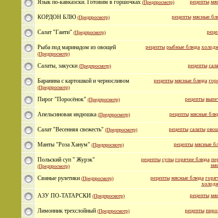
Язык по-кавказски. Готовим в горшочках
рецепты
мя
(Предпросмотр)
КОРДОН БЛЮ
рецепты
мясные бл
(Предпросмотр)
Салат "Гаити"
реце
(Предпросмотр)
Рыба под маринадом из овощей
рецепты
рыбные блюда
холодн
(Предпросмотр)
Салаты, закуски
рецепты
сал
(Предпросмотр)
Баранина с картошкой и черносливом
рецепты
мясные блюда
гор
(Предпросмотр)
Пирог "Поросёнок"
рецепты
выпе
(Предпросмотр)
Апельсиновая индюшка
рецепты
мясные блю
(Предпросмотр)
Салат "Весенняя свежесть"
рецепты
салаты
овощ
(Предпросмотр)
Манты "Роза Ханум"
рецепты
мясные б
(Предпросмотр)
Польский суп " Журэк"
рецепты
супы
горячие блюда
пе
мя
(Предпросмотр)
Свиные рулетики
рецепты
мясные блюда
горяч
(Предпросмотр)
холодн
АЗУ ПО-ТАТАРСКИ
рецепты
мя
(Предпросмотр)
Лимонник трехслойный
рецепты
пиро
(Предпросмотр)