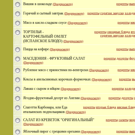
Вишня в шоколаде
рецепты
вып
(Предпросмотр)
Горячий и сытный завтрак
рецепты
горячие закуски
холодн
(Предпросмотр)
Мясо в кисло-сладком соусе
рецепты
мя
(Предпросмотр)
ТОРТИЛЬЯ -
рецепты
овощные блюда
вт
горячие закуски
холодн
КАРТОФЕЛЬНЫЙ ОМЛЕТ
(ИСПАНСКОЕ БЛЮДО)
(Предпросмотр)
Пицца на кефире
рецепты
вып
(Предпросмотр)
МАСЕДОНИЯ - ФРУКТОВЫЙ САЛАТ
рецепты
десерты
фру
(Предпросмотр)
Рубленое мясо с пряностями по-венгерски
рецепты
мя
(Предпросмотр)
Кексы в апельсиновых корочках-формочках
рецепты
в
(Предпросмотр)
Лаваш с сыром и яйцом
рецепты
холодн
(Предпросмотр)
Ягодно-фруктовый десерт из Англии
рецепты
десерты
(Предпросмотр)
Спагетти Карбонара, или Еда
рецепты
вторые блюда
мясные блю
итальянских подпольщиков
(Предпросмотр)
САЛАТ ИЗ КРЕВЕТОК "ОРИГИНАЛЬНЫЙ"
рецепты
салаты
мор
(Предпросмотр)
Яблочный пирог с грецкими орехами
рецепты
вып
(Предпросмотр)