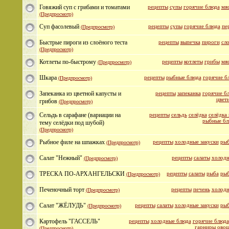
Говяжий суп с грибами и томатами
рецепты
супы
горячие блюда
мя
(Предпросмотр)
Суп фасолевый
рецепты
супы
горячие блюда
пе
(Предпросмотр)
Быстрые пироги из слоёного теста
рецепты
выпечка
пироги
сло
(Предпросмотр)
Котлеты по-быстрому
рецепты
котлеты
грибы
мя
(Предпросмотр)
Шкара
рецепты
рыбные блюда
горячие б
(Предпросмотр)
Запеканка из цветной капусты и
рецепты
запеканка
горячие б
цвет
грибов
(Предпросмотр)
Сельдь в сарафане (вариации на
рецепты
сельдь
селёдка
селёдка
рыбные бл
тему селёдки под шубой)
(Предпросмотр)
Рыбное филе на шпажках
рецепты
холодные закуски
рыб
(Предпросмотр)
Салат "Нежный"
рецепты
салаты
холодн
(Предпросмотр)
ТРЕСКА ПО-АРХАНГЕЛЬСКИ
рецепты
салаты
рыба
рыб
(Предпросмотр)
Печеночный торт
рецепты
печень
холодн
(Предпросмотр)
Салат "ЖЁЛУДЬ"
рецепты
салаты
холодные закуски
рыб
(Предпросмотр)
Картофель "ГАССЕЛЬ"
рецепты
холодные блюда
горячие блюда
гарниры
овощ
(Предпросмотр)