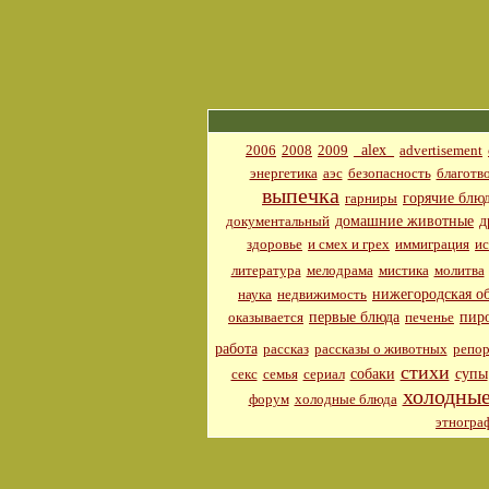
_alex_
2006
2008
2009
advertisement
энергетика
аэс
безопасность
благотв
выпечка
горячие блю
гарниры
домашние животные
д
документальный
здоровье
и смех и грех
иммиграция
ис
литература
мелодрама
мистика
молитва
нижегородская об
наука
недвижимость
первые блюда
пир
оказывается
печенье
работа
рассказ
рассказы о животных
репор
стихи
собаки
супы
секс
семья
сериал
холодные
форум
холодные блюда
этногра