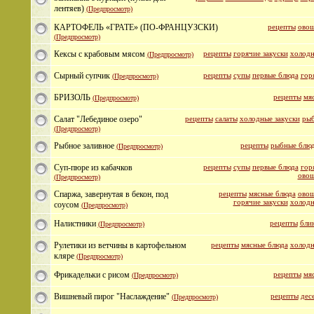
лентяев)
(Предпросмотр)
КАРТОФЕЛЬ «ГРАТЕ» (ПО-ФРАНЦУЗСКИ)
рецепты
овощ
(Предпросмотр)
Кексы с крабовым мясом
рецепты
горячие закуски
холодн
(Предпросмотр)
Сырный супчик
рецепты
супы
первые блюда
гор
(Предпросмотр)
БРИЗОЛЬ
рецепты
мя
(Предпросмотр)
Салат "Лебединое озеро"
рецепты
салаты
холодные закуски
рыб
(Предпросмотр)
Рыбное заливное
рецепты
рыбные блю
(Предпросмотр)
Суп-пюре из кабачков
рецепты
супы
первые блюда
гор
овощ
(Предпросмотр)
Спаржа, завернутая в бекон, под
рецепты
мясные блюда
овощ
горячие закуски
холодн
соусом
(Предпросмотр)
Налистники
рецепты
бли
(Предпросмотр)
Рулетики из ветчины в картофельном
рецепты
мясные блюда
холодн
кляре
(Предпросмотр)
Фрикадельки с рисом
рецепты
мя
(Предпросмотр)
Вишневый пирог "Наслаждение"
рецепты
дес
(Предпросмотр)