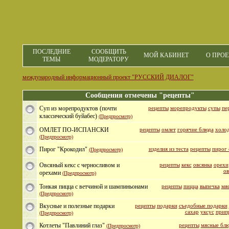
ПОСЛЕДНИЕ
СООБЩИТЬ
МОЙ КАБИНЕТ
О ПРОЕ
ТЕМЫ
МОДЕРАТОРУ
международный информационный проект "РУССКИЙ ДИАЛОГ"
Сообщения отмечены "рецепты"
Суп из морепродуктов (почти
рецепты
морепродукты
супы
пе
классический буйабес)
(Предпросмотр)
ОМЛЕТ ПО-ИСПАНСКИ
рецепты
омлет
горячие блюда
холо
(Предпросмотр)
Пирог "Крокодил"
изделия из теста
рецепты
пирог 
(Предпросмотр)
Овсяный кекс с черносливом и
рецепты
кекс
овсянка
орехи
ов
орехами
(Предпросмотр)
Тонкая пицца с ветчиной и шампиньонами
рецепты
пицца
выпечка
мя
(Предпросмотр)
Вкусные и полезные подарки
рецепты
подарки
съедобные подарки
сахар
уксус
прип
(Предпросмотр)
Котлеты "Павлиний глаз"
рецепты
мясные бл
(Предпросмотр)