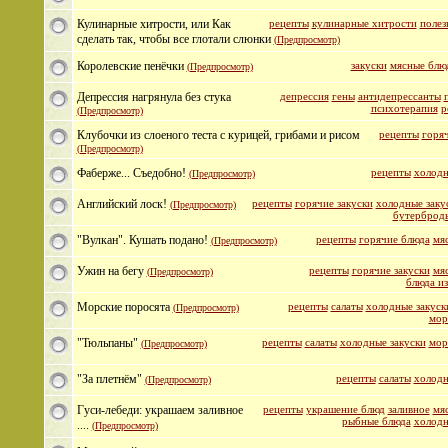
Кулинарные хитрости, или Как
рецепты
кулинарные хитрости
полез
сделать так, чтобы все глотали слюнки
(Предпросмотр)
Королевские пенёчки
закуски
мясные блю
(Предпросмотр)
Депрессия нагрянула без стука
депрессия
гены
антидепрессанты
психотерапия
р
(Предпросмотр)
Клубочки из слоеного теста с курицей, грибами и рисом
рецепты
горяч
(Предпросмотр)
Фаберже... Съедобно!
рецепты
холодн
(Предпросмотр)
Английский лоск!
рецепты
горячие закуски
холодные заку
(Предпросмотр)
бутерброд
"Вулкан". Кушать подано!
рецепты
горячие блюда
мя
(Предпросмотр)
Ужин на бегу
рецепты
горячие закуски
мя
(Предпросмотр)
блюда из
Морские поросята
рецепты
салаты
холодные закуск
(Предпросмотр)
мор
"Тюльпаны"
рецепты
салаты
холодные закуски
мор
(Предпросмотр)
"За плетнём"
рецепты
салаты
холодн
(Предпросмотр)
Гуси-лебеди: украшаем заливное
рецепты
украшение блюд
заливное
мя
рыбные блюда
холодн
....
(Предпросмотр)