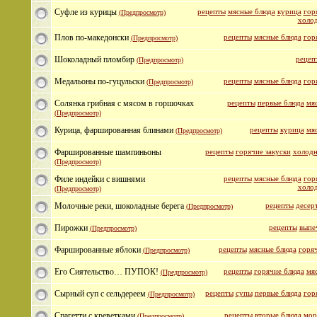
Суфле из курицы
рецепты
мясные блюда
курица
гор
(Предпросмотр)
холо
Плов по-македонски
рецепты
мясные блюда
гор
(Предпросмотр)
Шоколадный пломбир
рецеп
(Предпросмотр)
Медальоны по-гуцульски
рецепты
мясные блюда
гор
(Предпросмотр)
Солянка грибная с мясом в горшочках
рецепты
первые блюда
мя
(Предпросмотр)
Курица, фаршированная блинами
рецепты
курица
мя
(Предпросмотр)
Фаршированные шампиньоны
рецепты
горячие закуски
холодн
(Предпросмотр)
Филе индейки с вишнями
рецепты
мясные блюда
гор
холо
(Предпросмотр)
Молочные реки, шоколадные берега
рецепты
десер
(Предпросмотр)
Пирожки
рецепты
выпе
(Предпросмотр)
Фаршированные яблоки
рецепты
мясные блюда
горяч
(Предпросмотр)
Его Сиятельство… ПУПОК!
рецепты
горячие блюда
мя
(Предпросмотр)
Сырный суп с сельдереем
рецепты
супы
первые блюда
гор
(Предпросмотр)
Спагетти с креветками
рецепты
вторые блюда
мор
(Предпросмотр)