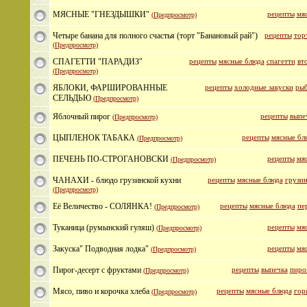
МЯСНЫЕ "ГНЕЗДЫШКИ"
рецепты
мя
(Предпросмотр)
Четыре банана для полного счастья (торт "Банановый рай")
рецепты
тор
(Предпросмотр)
СПАГЕТТИ "ПАРАДИЗ"
рецепты
мясные блюда
спагетти
вт
(Предпросмотр)
ЯБЛОКИ, ФАРШИРОВАННЫЕ
рецепты
холодные закуски
рыб
СЕЛЬДЬЮ
(Предпросмотр)
Яблочный пирог
рецепты
выпе
(Предпросмотр)
ЦЫПЛЕНОК ТАБАКА
рецепты
мясные бл
(Предпросмотр)
ПЕЧЕНЬ ПО-СТРОГАНОВСКИ
рецепты
мя
(Предпросмотр)
ЧАНАХИ - блюдо грузинской кухни
рецепты
мясные блюда
грузин
(Предпросмотр)
Её Величество - СОЛЯНКА!
рецепты
мясные блюда
пе
(Предпросмотр)
Туканица (румынский гуляш)
рецепты
мя
(Предпросмотр)
Закуска" Подводная лодка"
рецепты
мя
(Предпросмотр)
Пирог-десерт с фруктами
рецепты
выпечка
пиро
(Предпросмотр)
Мясо, пиво и корочка хлеба
рецепты
мясные блюда
гор
(Предпросмотр)