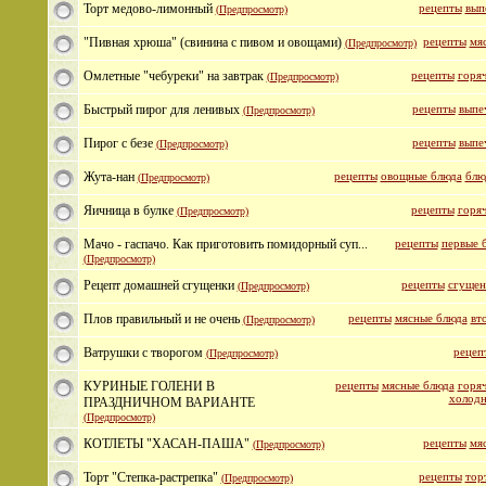
Торт медово-лимонный
рецепты
вып
(Предпросмотр)
"Пивная хрюша" (свинина с пивом и овощами)
рецепты
мя
(Предпросмотр)
Омлетные "чебуреки" на завтрак
рецепты
горяч
(Предпросмотр)
Быстрый пирог для ленивых
рецепты
выпе
(Предпросмотр)
Пирог с безе
рецепты
выпе
(Предпросмотр)
Жута-нан
рецепты
овощные блюда
блю
(Предпросмотр)
Яичница в булке
рецепты
горяч
(Предпросмотр)
Мачо - гаспачо. Как приготовить помидорный суп...
рецепты
первые 
(Предпросмотр)
Рецепт домашней сгущенки
рецепты
сгущен
(Предпросмотр)
Плов правильный и не очень
рецепты
мясные блюда
вт
(Предпросмотр)
Ватрушки с творогом
рецеп
(Предпросмотр)
КУРИНЫЕ ГОЛЕНИ В
рецепты
мясные блюда
горяч
холодн
ПРАЗДНИЧНОМ ВАРИАНТЕ
(Предпросмотр)
КОТЛЕТЫ "ХАСАН-ПАША"
рецепты
мя
(Предпросмотр)
Торт "Степка-растрепка"
рецепты
тор
(Предпросмотр)