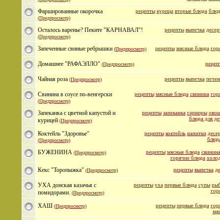
Фаршированные окорочка
рецепты
курица
вторые блюда
блюд
(Предпросмотр)
Осталось варенье? Пеките "КАРНАВАЛ"!
рецепты
выпечка
десер
(Предпросмотр)
Запеченные свиные ребрышки
рецепты
мясные блюда
гор
(Предпросмотр)
Домашнее "РАФАЭЛЛО"
рецеп
(Предпросмотр)
Чайная роза
рецепты
выпечка
печен
(Предпросмотр)
Свинина в соусе по-венгерски
рецепты
мясные блюда
свинина
гор
(Предпросмотр)
Запеканка с цветной капустой и
рецепты
запеканка
гарниры
овощ
блюда для де
курицей
(Предпросмотр)
Коктейль "Здоровье"
рецепты
коктейль
напитки
десе
блюда
(Предпросмотр)
БУЖЕНИНА
рецепты
мясные блюда
свинин
(Предпросмотр)
горячие блюда
холо
Кекс "Торопыжка"
рецепты
выпечка
д
(Предпросмотр)
УХА донская казачья с
рецепты
уха
первые блюда
супы
рыб
гор
помидорами.
(Предпросмотр)
ХАШ
рецепты
первые блюда
гор
(Предпросмотр)
мя