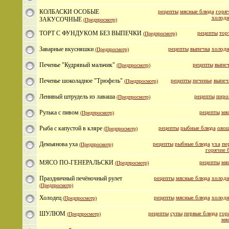
КОЛБАСКИ ОСОБЫЕ
рецепты
мясные блюда
горяч
холодн
ЗАКУСОЧНЫЕ
(Предпросмотр)
ТОРТ С ФУНДУКОМ БЕЗ ВЫПЕЧКИ
рецепты
тор
(Предпросмотр)
Заварные вкусняшки
рецепты
выпечка
холодн
(Предпросмотр)
Печенье "Кудрявый мальчик"
рецепты
выпеч
(Предпросмотр)
Печенье шоколадное "Трюфель"
рецепты
печенье
выпеч
(Предпросмотр)
Ленивый штрудель из лаваша
рецепты
пиро
(Предпросмотр)
Рулька с пивом
рецепты
мя
(Предпросмотр)
Рыба с капустой в кляре
рецепты
рыбные блюда
овощ
(Предпросмотр)
Демьянова уха
рецепты
рыбные блюда
уха
пе
(Предпросмотр)
горячие 
МЯСО ПО-ГЕНЕРАЛЬСКИ
рецепты
мя
(Предпросмотр)
Праздничный печёночный рулет
рецепты
мясные блюда
холодн
(Предпросмотр)
Холодец
рецепты
мясные блюда
холодн
(Предпросмотр)
ШУЛЮМ
рецепты
супы
первые блюда
гор
(Предпросмотр)
мя