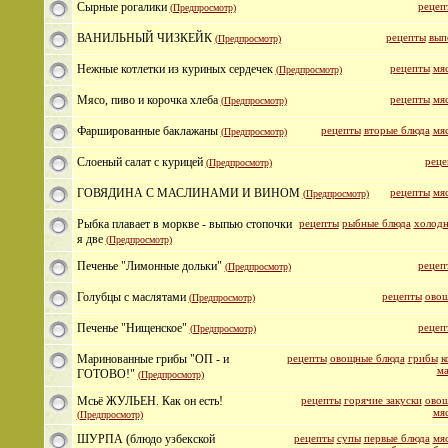
Сырные рогалики
рецеп
(Предпросмотр)
ВАНИЛЬНЫЙ ЧИЗКЕЙК
рецепты
вып
(Предпросмотр)
Нежные котлетки из куриных сердечек
рецепты
мя
(Предпросмотр)
Мясо, пиво и корочка хлеба
рецепты
мя
(Предпросмотр)
Фаршированные баклажаны
рецепты
вторые блюда
мя
(Предпросмотр)
Слоеный салат с курицей
реце
(Предпросмотр)
ГОВЯДИНА С МАСЛИНАМИ И ВИНОМ
рецепты
мя
(Предпросмотр)
Рыбка плавает в моркве - выпью стопочки
рецепты
рыбные блюда
холодн
я две
(Предпросмотр)
Печенье "Лимонные дольки"
рецеп
(Предпросмотр)
Голубцы с маслятами
рецепты
овощ
(Предпросмотр)
Печенье "Нищенское"
рецеп
(Предпросмотр)
Маринованные грибы "ОП - и
рецепты
овощные блюда
грибы
к
ма
ГОТОВО!"
(Предпросмотр)
Мсьё ЖУЛЬЕН. Как он есть!
рецепты
горячие закуски
овощ
мя
(Предпросмотр)
ШУРПА (блюдо узбекской
рецепты
супы
первые блюда
мя