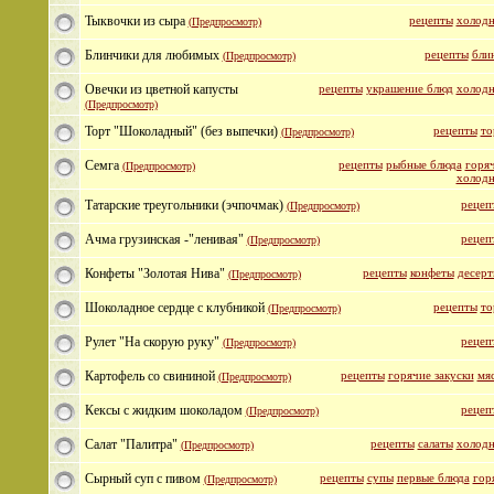
Тыквочки из сыра
рецепты
холодн
(Предпросмотр)
Блинчики для любимых
рецепты
бли
(Предпросмотр)
Овечки из цветной капусты
рецепты
украшение блюд
холодн
(Предпросмотр)
Торт "Шоколадный" (без выпечки)
рецепты
то
(Предпросмотр)
Семга
рецепты
рыбные блюда
горяч
(Предпросмотр)
холодн
Татарские треугольники (эчпочмак)
рецеп
(Предпросмотр)
Ачма грузинская -"ленивая"
рецеп
(Предпросмотр)
Конфеты "Золотая Нива"
рецепты
конфеты
десерт
(Предпросмотр)
Шоколадное сердце с клубникой
рецепты
то
(Предпросмотр)
Рулет "На скорую руку"
рецеп
(Предпросмотр)
Картофель со свининой
рецепты
горячие закуски
мя
(Предпросмотр)
Кексы с жидким шоколадом
рецеп
(Предпросмотр)
Салат "Палитра"
рецепты
салаты
холодн
(Предпросмотр)
Сырный суп с пивом
рецепты
супы
первые блюда
гор
(Предпросмотр)