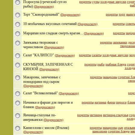
Псаросупа (греческий суп из
рецепты
супы
холодные закуски
горяч
рыб
рыбы)
(Предпросмотр)
Торт "Сковородошный"
рецепты
торт
выпеч
(Предпросмотр)
10 необычных вкусовых сочетаний
рецепты
совет
(Предпросмотр)
Марципан или сладкая смерть врагам...
рецепты
марци
(Предпросмотр)
Запеканка творожная с
рецепты
запеканки
десе
творожная
черносливом
(Предпросмотр)
Салат "КАЛИПСО"
рецепты
салаты
холодные закуски
мор
(Предпросмотр)
СКУМБРИЯ, ЗАПЕЧЕННАЯ С
рецепты
рыба
рыбные блюда
горяч
холодн
КИНЗОЙ
(Предпросмотр)
Макароны, запеченные с
рецепты
макароны
горячие бл
овощ
помидорами под сыром
(Предпросмотр)
Салат "Великолепный"
реце
(Предпросмотр)
Начинки и фарши для пирогов и
рецепты
начинка
фарш
пироги
блин
блинов
(Предпросмотр)
Яичница-глазунья по-
рецепты
яичница
яичница-глазунья
гор
холо
американски
(Предпросмотр)
Каннеллони с мясом (Италия)
рецепты
макароны
сыр
итальян
канеллони
горячие блюда
мя
(Предпросмотр)