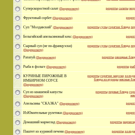
Суперскоростной салат
рецепты
салаты
мор
(Предпросмотр)
Фруктовый сорбет
рецеп
(Предпросмотр)
Суп "Молдавский"
рецепты
супы
горячие блюда
пе
(Предпросмотр)
Бельгийский апельсиновый кекс
рецеп
(Предпросмотр)
Сырный суп (не по-французски)
рецепты
супы
горячие блюда
пе
(Предпросмотр)
Рататуй
рецепты
овощные блю
(Предпросмотр)
Рыба в фольге
рецепты
рыб
(Предпросмотр)
КУРИНЫЕ ПИРОЖНЫЕ В
рецепты
горячие закуски
холодн
блюда из курицы
мясные бл
ИМБИРНОМ СОУСЕ
(Предпросмотр)
Суп из квашеной капусты
рецепты
первые блюда
гор
мя
(Предпросмотр)
Апельсины "СКАЗКА"
рецеп
(Предпросмотр)
ИзЮмительные рулетики
рецеп
(Предпросмотр)
Домашний мармелад
рецепты
мармела
(Предпросмотр)
Паштет из куриной печени
рецепты
холодн
(Предпросмотр)