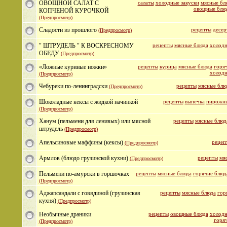
ОВОЩНОЙ САЛАТ С
салаты
холодные закуски
мясные бл
овощные блю
КОПЧЕНОЙ КУРОЧКОЙ
(Предпросмотр)
Сладости из прошлого
рецепты
десер
(Предпросмотр)
" ШТРУДЕЛЬ " К ВОСКРЕСНОМУ
рецепты
мясные блюда
холодн
ОБЕДУ
(Предпросмотр)
«Ложные куриные ножки»
рецепты
курица
мясные блюда
горяч
холодн
(Предпросмотр)
Чебуреки по-ленинградски
рецепты
мясные блю
(Предпросмотр)
Шоколадные кексы с жидкой начинкой
рецепты
выпечка
пирожн
(Предпросмотр)
Ханум (пельмени для ленивых) или мясной
рецепты
мясные блюд
штрудель
(Предпросмотр)
Апельсиновые маффины (кексы)
рецеп
(Предпросмотр)
Армлов (блюдо грузинской кухни)
рецепты
мя
(Предпросмотр)
Пельмени по-амурски в горшочках
рецепты
мясные блюда
горячие блюд
(Предпросмотр)
Аджапсандали с говядиной (грузинская
рецепты
мясные блюда
гор
кухня)
(Предпросмотр)
Необычные драники
рецепты
овощные блюда
холодн
горяч
(Предпросмотр)