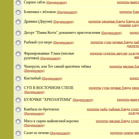
Сырное сабле
рецепты
выпеч
(Предпросмотр)
Блинчики с яблоком
рецепты
бли
(Предпросмотр)
Драники (Деруни)
рецепты
овощные блюда
блюда из
(Предпросмотр)
драники
олад
Десерт "Панна Котта" домашнего приготовления
рецеп
(Предпросмотр)
Рыбный суп-пюре
рецепты
супы
первые блюда
рыб
(Предпросмотр)
диетиче
Фаршированные Ульки (мясные
рецепты
горячие закуски
холодн
мя
рулетики)
(Предпросмотр)
Чкмерули, или Тот самый цыплёнок табака
рецепты
мясные бл
(Предпросмотр)
Кыстыбый
рецеп
(Предпросмотр)
СУП В ВОСТОЧНОМ СТИЛЕ
рецепты
супы
первые блюда
овощ
(Предпросмотр)
БУЛОЧКИ "ХРИЗАНТЕМЫ"
рецепты
выпеч
(Предпросмотр)
Камбала по-бретонски
рецепты
рыба
рыбные блюда
горяч
холодн
(Предпросмотр)
Мясо в сырно-майонезной корочке
рецепты
мясные блюда
горяч
(Предпросмотр)
Салат из печени
рецепты
салаты
мя
(Предпросмотр)