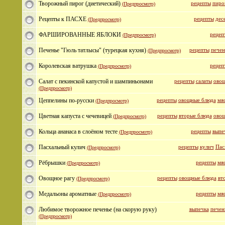
Творожный пирог (диетический)
рецепты
пиро
(Предпросмотр)
Рецепты к ПАСХЕ
рецепты
дес
(Предпросмотр)
ФАРШИРОВАННЫЕ ЯБЛОКИ
рецеп
(Предпросмотр)
Печенье "Гюль татлысы" (турецкая кухня)
рецепты
печен
(Предпросмотр)
Королевская ватрушка
рецеп
(Предпросмотр)
Салат с пекинской капустой и шампиньонами
рецепты
салаты
овощ
(Предпросмотр)
Цеппелины по-русски
рецепты
овощные блюда
мя
(Предпросмотр)
Цветная капуста с чечевицей
рецепты
вторые блюда
овощ
(Предпросмотр)
Кольца ананаса в слоёном тесте
рецепты
выпе
(Предпросмотр)
Пасхальный кулич
рецепты
кулич
Пас
(Предпросмотр)
Рёбрышки
рецепты
мя
(Предпросмотр)
Овощное рагу
рецепты
овощные блюда
вт
(Предпросмотр)
Медальоны ароматные
рецепты
мя
(Предпросмотр)
Любимое творожное печенье (на скорую руку)
выпечка
печен
(Предпросмотр)