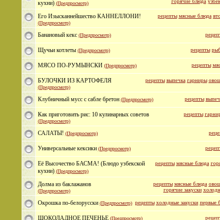
горячие блюда
узбе
кухни)
(Предпросмотр)
Его Изысканнейшество КАННЕЛЛОНИ!
рецепты
мясные блюда
вт
(Предпросмотр)
Банановый кекс
рецеп
(Предпросмотр)
Щучьи котлеты
рецепты
рыб
(Предпросмотр)
МЯСО ПО-РУМЫНСКИ
рецепты
мя
(Предпросмотр)
БУЛОЧКИ ИЗ КАРТОФЕЛЯ
рецепты
выпечка
гарниры
овощ
(Предпросмотр)
Клубничный мусс с сабле бретон
рецепты
выпеч
(Предпросмотр)
Как приготовить рис: 10 кулинарных советов
рецепты
гарни
(Предпросмотр)
САЛАТЫ!
реце
(Предпросмотр)
Универсальные кексики
рецеп
(Предпросмотр)
Её Высочество БАСМА! (Блюдо узбекской
рецепты
мясные блюда
гор
кухни)
(Предпросмотр)
Долма из баклажанов
рецепты
мясные блюда
овощ
горячие закуски
холодн
(Предпросмотр)
Окрошка по-белорусски
рецепты
холодные закуски
первые 
(Предпросмотр)
ШОКОЛАДНОЕ ПЕЧЕНЬЕ
рецеп
(Предпросмотр)