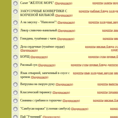
Салат "ЖЁЛТОЕ МОРЕ"
рецепты
салаты
мор
(Предпросмотр)
ЗАКУСОЧНЫЕ КОНВЕРТИКИ С
рецепты
рыбные блюда
холодн
КОПЧЕНОЙ КИЛЬКОЙ
(Предпросмотр)
А на закуску - "Наполеон"!
рецепты
холодные зак
(Предпросмотр)
Ликер сливочно-ванильный
рецепты
лик
(Предпросмотр)
Говядина, тушённая с чаем
рецепты
мя
(Предпросмотр)
Дела сердечные (тушёное сердце)
рецепты
мясные блюда
су
горяч
(Предпросмотр)
БОРЩ
рецепты
супы
первые 
(Предпросмотр)
Рисовый суп
рецепты
супы
первые блюда
диетиче
(Предпросмотр)
Язык отварной, запеченный в соусе с
рецепты
язык
холодные закуски
мя
хреном
(Предпросмотр)
Ватрушка на скорую руку
рецепты
выпечк
(Предпросмотр)
Классический тирамису
рецепты
тирами
(Предпросмотр)
Свинина с грибами в горшочке
рецепты
мясные бл
(Предпросмотр)
"Самбусаи вараки" (слоеная самбуса)
рецеп
(Предпросмотр)
Пай "Утренний"
рецеп
(Предпросмотр)