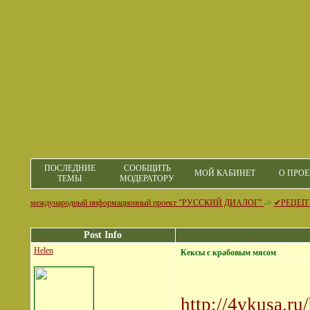
ПОСЛЕДНИЕ
СООБЩИТЬ
МОЙ КАБИНЕТ
О ПРОЕ
ТЕМЫ
МОДЕРАТОРУ
международный информационный проект "РУССКИЙ ДИАЛОГ"
->
✔РЕЦЕП
Post Info
Helen
Кексы с крабовым мясом
http://4vkusa.r