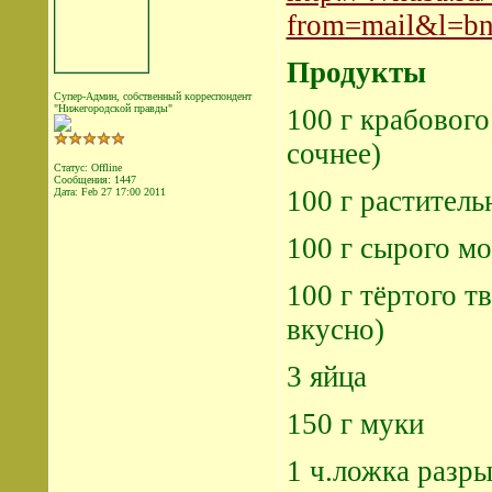
from=mail&l=b
Продукты
Супер-Админ, собственный корреспондент
"Нижегородской правды"
100 г крабового
сочнее)
Статус: Offline
Сообщения: 1447
100 г раститель
Дата:
Feb 27 17:00 2011
100 г сырого м
100 г тёртого т
вкусно)
3 яйца
150 г муки
1 ч.ложка разр