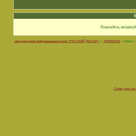
Пожалуйста, авторизуй
международный информационный проект "РУССКИЙ ДИАЛОГ"
->
✔РЕЦЕПТЫ
->
Кексы с
Create your o