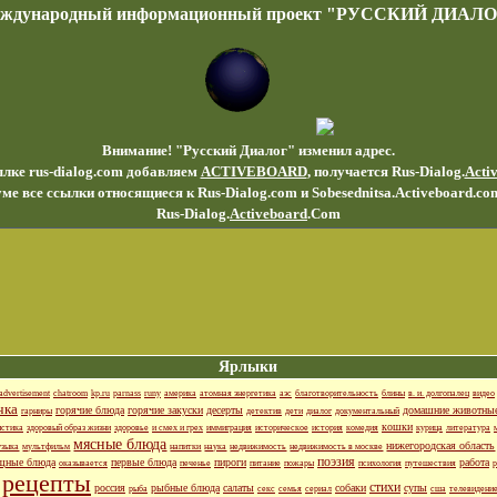
еждународный информационный проект "РУССКИЙ ДИАЛО
Внимание! "Русский Диалог" изменил адрес.
ылке rus-dialog.com добавляем
ACTIVEBOARD
, получается Rus-Dialog.
Acti
ме все ссылки относящиеся к Rus-Dialog.com и Sobesednitsa.Activeboard.co
Rus-Dialog.
Activeboard
.Com
Ярлыки
advertisement
chatroom
kp.ru
parnass
runy
америка
атомная энергетика
аэс
благотворительность
блины
в. и. долгопалец
видео
чка
горячие блюда
горячие закуски
десерты
домашние животны
гарниры
детектив
дети
диалог
документальный
кошки
истика
здоровый образ жизни
здоровье
и смех и грех
иммиграция
историческое
история
комедия
курица
литература
мясные блюда
нижегородская область
узыка
мультфильм
напитки
наука
недвижимость
недвижимость в москве
поэзия
щные блюда
первые блюда
пироги
работа
оказывается
печенье
питание
пожары
психология
путешествия
р
рецепты
стихи
россия
рыбные блюда
салаты
собаки
супы
рыба
секс
семья
сериал
сша
телевидени