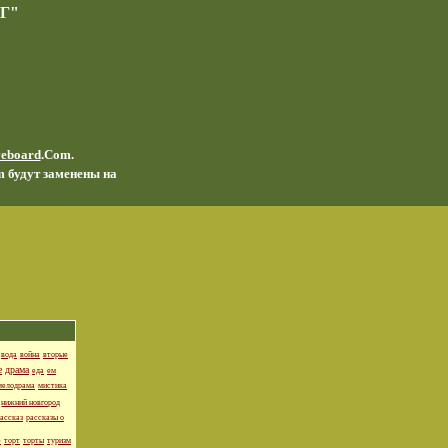
Г"
veboard
.Com.
m будут заменены на
вода
война
вторые
е
драма
еда
ем
мелодрама
мистика
нижний новгород
ассказ
рассказы о
е
торт
торты
туризм