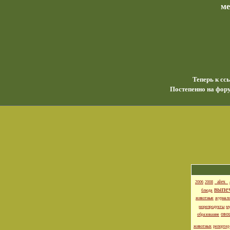
м
Теперь к сс
Постепенно на фору
_alex_
2006
2008
выпе
блюда
животные
журнал
морепродукты
м
ово
образование
животных
репортер