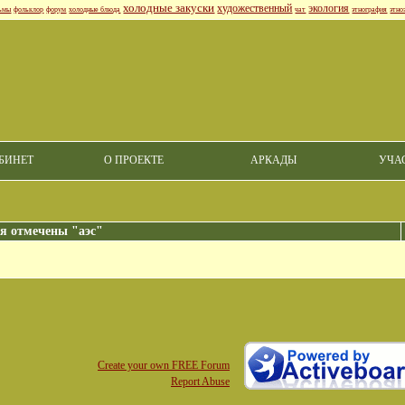
холодные закуски
художественный
экология
ьмы
фольклор
форум
холодные блюда
чат
этнография
этно
БИНЕТ
О ПРОЕКТЕ
АРКАДЫ
УЧА
я отмечены "аэс"
Create your own FREE Forum
Report Abuse