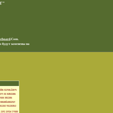
Г"
veboard
.Com.
m будут заменены на
ойна
вторые блюда
еда
ем
животные
рама
мистика
нижний новгород
ассказ
рассказы о
е
торт
торты
туризм