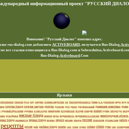
еждународный информационный проект "РУССКИЙ ДИАЛО
Внимание! "Русский Диалог" изменил адрес.
ылке rus-dialog.com добавляем
ACTIVEBOARD
, получается Rus-Dialog.
Acti
ме все ссылки относящиеся к Rus-Dialog.com и Sobesednitsa.Activeboard.co
Rus-Dialog.
Activeboard
.Com
Ярлыки
advertisement
chatroom
kp.ru
runy
америка
атомная энергетика
аэс
благотворительность
блины
в. и. долгопалец
видео
вода
в
горячие блюда
горячие закуски
десерты
домашние животные
драма
ниры
детектив
дети
диалог
документальный
кошки
а
здоровый образ жизни
здоровье
и смех и грех
иммиграция
историческое
история
комедия
курица
литература
мелод
мясные блюда
нижегородская область
узыка
мультфильм
напитки
наука
недвижимость
недвижимость в москве
поэзия
щные блюда
первые блюда
пироги
работа
оказывается
печенье
питание
пожары
психология
путешествия
р
рецепты
стихи
россия
рыбные блюда
салаты
собаки
супы
рыба
секс
семья
сериал
сша
телевидени