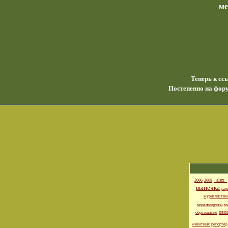
м
Теперь к сс
Постепенно на фору
_alex_
2006
2008
выпечка
гар
журналистик
морепродукты
м
ово
образование
животных
репортер