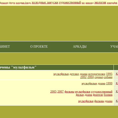
холодные закуски
художественный
экология
фольклор
форум
холодные блюда
чат
шоколад
этнография
БИНЕТ
О ПРОЕКТЕ
АРКАДЫ
УЧА
ечены "мультфильм"
мультфильм
детское
драма
историческое
1995
К
2002
2004
сериал
cобаки
мультфильм
драма
1999
К
2005
2007
фильмы
мультфильм
художественный
К
фильм
драма
фэнтези
боевик
мультфильм
фильмы
драма
К