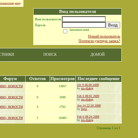
этноэкология
юмор
Вход пользователя
Имя пользователя
Вход
Пароль
Запомнить меня
Новый пользователь
Потеряли учетную запись?
СТНИКИ
ПОИСК
ДОМОЙ
Форум
Ответов
Просмотров
Последнее сообщение
Oct 9 06:09 2009
ИНО, НОВОСТИ
0
13857
by
rus-dialog
Feb 6 08:01 2009
ИНО, НОВОСТИ
0
2690
by
rus-dialog
Apr 14 22:59 2008
ИНО, НОВОСТИ
4
2762
by
Izgoi
Feb 6 08:24 2009
ИНО, НОВОСТИ
2
56483
by
rus-dialog
Страница 1 из 1