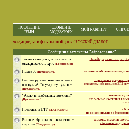
ПОСЛЕДНИЕ
СООБЩИТЬ
МОЙ КАБИНЕТ
О ПРОЕ
ТЕМЫ
МОДЕРАТОРУ
международный информационный проект "РУССКИЙ ДИАЛОГ"
Сообщения отмечены "образование"
Летние каникулы для школьников
Нью-Йорк
и смех и грех
об
откладываются / kp.ru
(Предпросмотр)
Номер 36
экономика
образование
медици
(Предпросмотр)
Великая русская литература: кому
образование
среднее обр
стандарты образования
ЕГЭ
лит
она нужна?! Государству - уже нет...
(Предпросмотр)
"Экология глобальных изменений"
экология
журн
глобальные изменения клима
(Предпросмотр)
высш
Президент и ПТУ
обра
(Предпросмотр)
профессиональное образовани
Высшее образование - лекарство от
здоровье
старение
долго
образование
здоров
старения
(Предпросмотр)