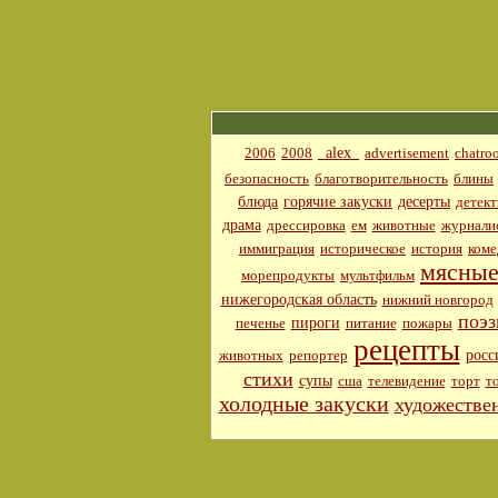
_alex_
2006
2008
advertisement
chatro
безопасность
благотворительность
блины
блюда
горячие закуски
десерты
детект
драма
дрессировка
ем
животные
журнали
иммиграция
историческое
история
коме
мясные
морепродукты
мультфильм
нижегородская область
нижний новгород
поэз
пироги
печенье
питание
пожары
рецепты
росс
животных
репортер
стихи
супы
сша
телевидение
торт
т
холодные закуски
художестве