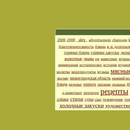
_alex_
2006
2008
advertisement
chatroom
благотворительность
блины
в. и. долгопал
горячие блюда
горячие закуски
десе
животные
драма
ем
животные
журна
иммиграция
историческое
история
иудаиз
мясные
молитва
морепродукты
музыка
нижегородская область
москве
нижний но
п
блюда
пироги
печенье
питание
пожары
рецепты
о животных
репортер
стихи
собаки
супы
сша
телевидение
тор
холодные закуски
художеств