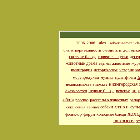
_alex_
2006
2008
advertisement
ch
благотворительность
блины
в. и. долгопал
горячие блюда
горячие закуски
десе
животные
драма
еда
ем
животные
журн
иммиграция
историческое
история
ко
морепродукты
музыка
мультфильм
нижегородская 
недвижимость в москве
первые блюда
пир
оказывается
печенье
работа
рассказ
рассказы о животных
репор
стихи
собаки
супы
секс
семья
сериал
холо
фольклор
форум
холодные блюда
экология
э