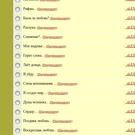
Рифма...
_aLEX
(Предпросмотр)
Была ль любовь?
_aLEX
(Предпросмотр)
Разлука.
_aLEX
(Предпросмотр)
Сомнение?..
_aLEX
(Предпросмотр)
Мое виденье...
_aLEX
(Предпросмотр)
Горят слова...
_aLEX
(Предпросмотр)
Льёт дождь.
_aLEX
(Предпросмотр)
Я уйду...
_aLEX
(Предпросмотр)
Стена непонимания....
_aLEX
(Предпросмотр)
Я создал мир....
_aLEX
(Предпросмотр)
Душа человека...
_aLEX
(Предпросмотр)
Сердцу....
_aLEX
(Предпросмотр)
Поздняя любовь...
_aLEX
(Предпросмотр)
Воскресшая любовь...
_aLEX
(Предпросмотр)