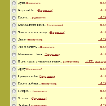
Душа
_aLEX
(Предпросмотр)
Безумный бег...
_aLEX
(Предпросмотр)
Прости...
_aLEX
(Предпросмотр)
Бессмысленная жизнь...
_aLEX
(Предпросмотр)
Что светишь мне звезда...
_aLEX
(Предпросмотр)
Диалог
_aLEX
(Предпросмотр)
Уже за полночь...
_aLEX
(Предпросмотр)
Мини-поэма. Начало.
_aLEX
(Предпросмотр)
В свои ладони руки нежные возьму...
_aLEX_
литерату
(Предпросмотр)
Другу
_aLEX
(Предпросмотр)
Оратория любви
_aLEX
(Предпросмотр)
Прости любимая...
_aLEX
(Предпросмотр)
Неверие....
_aLEX
(Предпросмотр)
Я рядом...
_aLEX
(Предпросмотр)
Любимой.
_aLEX
(Предпросмотр)