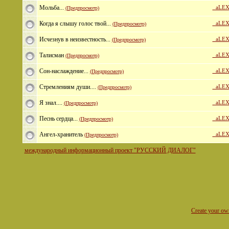
Мольба...
_aLEX
(Предпросмотр)
Когда я слышу голос твой...
_aLEX
(Предпросмотр)
Исчезнув в неизвестность...
_aLEX
(Предпросмотр)
Талисман
_aLEX
(Предпросмотр)
Сон-наслаждение...
_aLEX
(Предпросмотр)
Стремлениям души....
_aLEX
(Предпросмотр)
Я знал....
_aLEX
(Предпросмотр)
Песнь сердца...
_aLEX
(Предпросмотр)
Ангел-хранитель
_aLEX
(Предпросмотр)
международный информационный проект "РУССКИЙ ДИАЛОГ"
Create your o