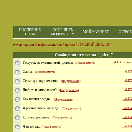
ПОСЛЕДНИЕ
СООБЩИТЬ
МОЙ КАБИНЕТ
О ПРОЕ
ТЕМЫ
МОДЕРАТОРУ
международный информационный проект "РУССКИЙ ДИАЛОГ"
Сообщения отмечены "_alex_"
Рассудок не охватит этой пустоты..
_aLEX_
стих
(Предпросмотр)
Слова...
_aLEX
(Предпросмотр)
Серые дни одиночества...
_aLEX
(Предпросмотр)
Любить и жить: зачем?..
_aLEX
(Предпросмотр)
Как плачут звезды...
_aLEX
(Предпросмотр)
Я растворяюсь навсегда...
_aLEX
(Предпросмотр)
Есть ли прощение...
_aLEX
(Предпросмотр)
Я не ангел...
_aLEX
(Предпросмотр)