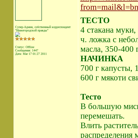
from=mail&l=b
ТЕСТО
Супер-Админ, собственный корреспондент
4 стакана муки, 
"Нижегородской правды"
ч. ложка с небо
масла, 350-400 
Статус: Offline
Сообщения: 1447
Дата:
Mar 17 01:27 2011
НАЧИНКА
700 г капусты, 
600 г мякоти св
Тесто
В большую миску
перемешать.
Влить раститель
распределения м