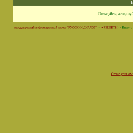
Пожалуйста, авторизуй
международный информационный проект "РУССКИЙ ДИАЛОГ"
->
✔РЕЦЕПТЫ
->
Пирог с 
Create your o