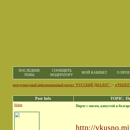
ПОСЛЕДНИЕ
СООБЩИТЬ
МОЙ КАБИНЕТ
О ПРОЕ
ТЕМЫ
МОДЕРАТОРУ
международный информационный проект "РУССКИЙ ДИАЛОГ"
->
✔РЕЦЕП
Post Info
TOPIC: Пи
Helen
Пирог с мясом, капустой и болга
http://vkusno.m