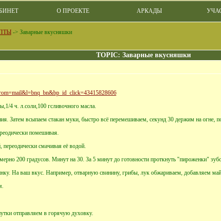
БИНЕТ
О ПРОЕКТЕ
АРКАДЫ
УЧА
ПТЫ
->
Заварные вкусняшки
TOPIC: Заварные вкусняшки
6?from=mail&l=bnq_bn&bp_id_click=43415828606
ды,1/4 ч. л.соли,100 гсливочного масла.
ия. Затем всыпаем стакан муки, быстро всё перемешиваем, секунд 30 держим на огне, 
ереодически помешивая.
 переодически смачивая её водой.
ерно 200 градусов. Минут на 30. За 5 минут до готовности проткнуть "пироженки" зуб
нку. На ваш вкус. Например, отварную свинину, грибы, лук обжариваем, добавляем майо
м.
утки отправляем в горячую духовку.