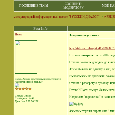
СООБЩИТЬ
ПОСЛЕДНИЕ ТЕМЫ
МОЙ КА
МОДЕРАТОРУ
международный информационный проект "РУССКИЙ ДИАЛОГ"
->
✔РЕЦЕ
Post Info
Helen
Заварные вкусняшки
http://4vkusa.ru/blog/4341582860
Готовим
заварное тесто
: 200 г во
Ставим на огонь, доводим до кипен
Затем вбиваем по одному 5 яиц, п
Выкладываем на противень ложкой,
Супер-Админ, собственный корреспондент
"Нижегородской правды"
Ставим в разогретую духовку: прим
Готово? Пусть стынут. Делаем начи
Статус: Offline
Надрезаем "пироженки" и начиняе
Сообщения: 1447
Дата:
Jun 2 22:26 2011
Засыпаем тёртым сыром и на 3 мин