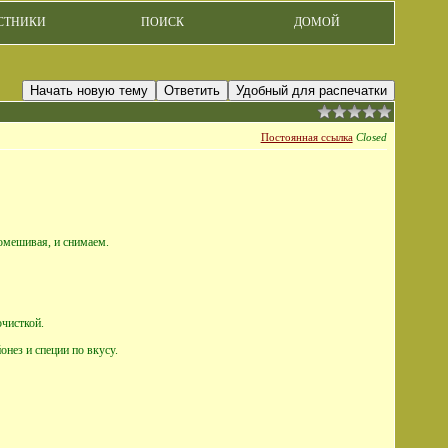
СТНИКИ
ПОИСК
ДОМОЙ
Начать новую тему
Ответить
Удобный для распечатки
Постоянная ссылка
Closed
помешивая, и снимаем.
очисткой.
нез и специи по вкусу.