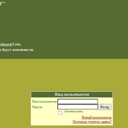
Г"
veboard
.Com.
m будут заменены на
Вход пользователя
Имя пользователя
Вход
Пароль
Запомнить меня
Новый пользователь
Потеряли учетную запись?