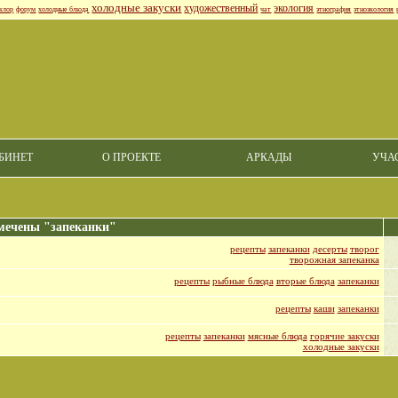
холодные закуски
художественный
экология
клор
форум
холодные блюда
чат
этнография
этноэкология
БИНЕТ
О ПРОЕКТЕ
АРКАДЫ
УЧА
мечены "запеканки"
рецепты
запеканки
десерты
творог
творожная запеканка
рецепты
рыбные блюда
вторые блюда
запеканки
рецепты
каши
запеканки
рецепты
запеканки
мясные блюда
горячие закуски
холодные закуски