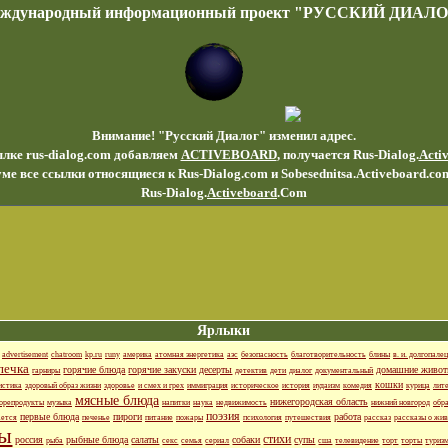
еждународный информационный проект "РУССКИЙ ДИАЛО
Внимание! "Русский Диалог" изменил адрес.
ылке rus-dialog.com добавляем
ACTIVEBOARD
, получается Rus-Dialog.
Acti
ме все ссылки относящиеся к Rus-Dialog.com и Sobesednitsa.Activeboard.co
Rus-Dialog.
Activeboard
.Com
Ярлыки
advertisement
chatroom
kp.ru
runy
америка
атомная энергетика
аэс
безопасность
благотворительность
блины
в. и. долгопалец
печка
горячие блюда
горячие закуски
десерты
домашние живо
гарниры
детектив
дети
диалог
документальный
кошки
истика
здоровый образ жизни
здоровье
и смех и грех
иммиграция
историческое
история
иудаизм
комедия
курица
лит
мясные блюда
нижегородская область
орепродукты
музыка
напитки
наука
недвижимость
нижний новгород
обр
поэзия
первые блюда
пироги
работа
ается
печенье
питание
пожары
психология
путешествия
рассказ
рассказы о жи
ты
стихи
россия
рыбные блюда
салаты
собаки
супы
рыба
секс
семья
сериал
сша
телевидение
торт
торты
туриз