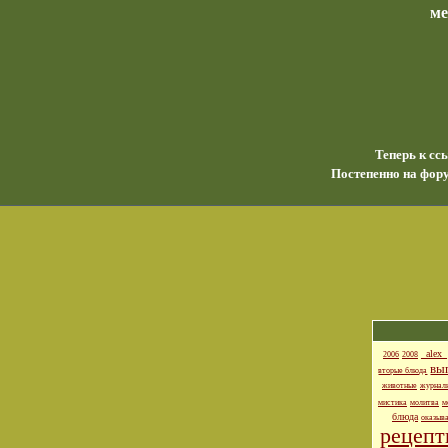
м
Теперь к сс
Постепенно на фору
_alex_
2006
2008
вы
вторые блюда
животные
журнал
мистика
молитва
м
блюда
оказыв
рецеп