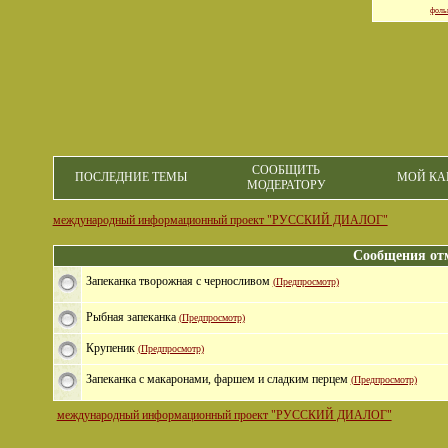
фоль
СООБЩИТЬ
ПОСЛЕДНИЕ ТЕМЫ
МОЙ КА
МОДЕРАТОРУ
международный информационный проект "РУССКИЙ ДИАЛОГ"
Сообщения от
Запеканка творожная с черносливом
(Предпросмотр)
Рыбная запеканка
(Предпросмотр)
Крупеник
(Предпросмотр)
Запеканка с макаронами, фаршем и сладким перцем
(Предпросмотр)
международный информационный проект "РУССКИЙ ДИАЛОГ"