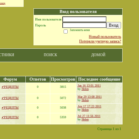
юмор
Вход пользователя
Имя пользователя
Вход
Пароль
Запомнить меня
Новый пользователь
Потеряли учетную запись?
СТНИКИ
ПОИСК
ДОМОЙ
Форум
Ответов
Просмотров
Последнее сообщение
Jan 16 13:01 2011
✔РЕЦЕПТЫ
0
3815
by
Helen
Mar 29 13:08 2011
✔РЕЦЕПТЫ
0
5072
by
Helen
Apr 17 17:23 2011
✔РЕЦЕПТЫ
0
5038
by
Helen
Jul 27 11:56 2011
✔РЕЦЕПТЫ
0
5359
by
Helen
Страница 1 из 1