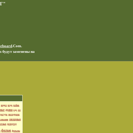
Г"
veboard
.Com.
m будут заменены на
видео
вода
война
тные
драма
еда
ем
ература
мелодрама
овощные
азование
вотных
репортер
фильм
м
фильмы