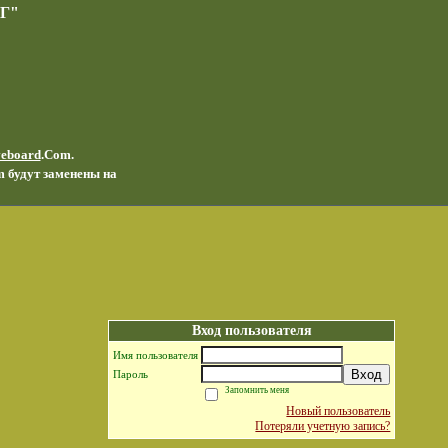
Г"
veboard
.Com.
m будут заменены на
Вход пользователя
Имя пользователя
Вход
Пароль
Запомнить меня
Новый пользователь
Потеряли учетную запись?