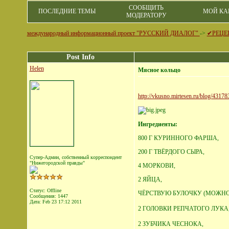
СООБЩИТЬ
ПОСЛЕДНИЕ ТЕМЫ
МОЙ КА
МОДЕРАТОРУ
международный информационный проект "РУССКИЙ ДИАЛОГ"
->
✔РЕЦЕ
Post Info
Helen
Мясное кольцо
http://vkusno.mirtesen.ru/blog/43
Ингредиенты:
800 Г КУРИННОГО ФАРША,
200 Г ТВЁРДОГО СЫРА,
Супер-Админ, собственный корреспондент
"Нижегородской правды"
4 МОРКОВИ,
2 ЯЙЦА,
Статус: Offline
ЧЁРСТВУЮ БУЛОЧКУ (МОЖНО 
Сообщения: 1447
Дата:
Feb 23 17:12 2011
2 ГОЛОВКИ РЕПЧАТОГО ЛУКА
2 ЗУБЧИКА ЧЕСНОКА,