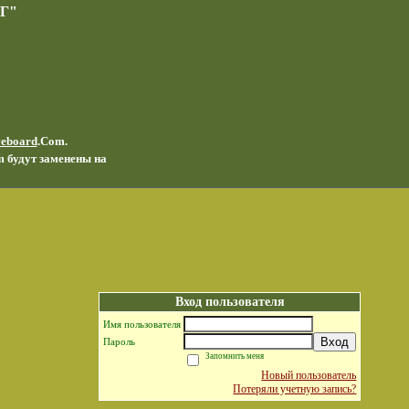
Г"
veboard
.Com.
m будут заменены на
Вход пользователя
Имя пользователя
Вход
Пароль
Запомнить меня
Новый пользователь
Потеряли учетную запись?