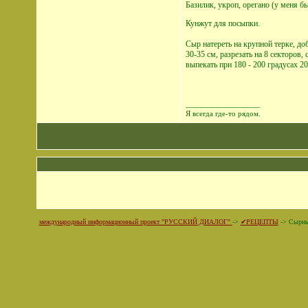
Базилик, укроп, орегано (у меня б
Кунжут для посыпки.
Сыр натереть на крупной терке, до
30-35 см, разрезать на 8 секторов
выпекать при 180 - 200 градусах 2
__________________
Я всегда где-то рядом.
международный информационный проект "РУССКИЙ ДИАЛОГ"
->
✔РЕЦЕПТЫ
->
Сырны