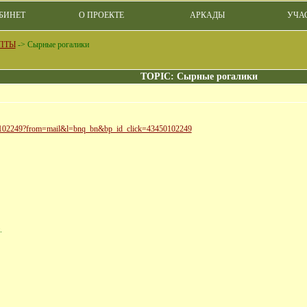
БИНЕТ
О ПРОЕКТЕ
АРКАДЫ
УЧА
ПТЫ
->
Сырные рогалики
TOPIC: Сырные рогалики
450102249?from=mail&l=bnq_bn&bp_id_click=43450102249
.