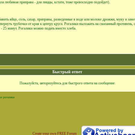
ыла любимая приправа - для пиццы, кстати, тоже превосходно подойдет).
бавить яйцо, соль, сахар, приправы, разведенные в воде или молоке дрожжи, муку и зам
, свернуть трубочки от края к центру круга. Рогалики выложить на смазанный противень
0 - 25 минут. Рогалики можно подать вместо хлеба.
Быстрый ответ
Пожалуйста, авторизуйтесь для быстрого ответа на сообщение.
е рогалики
Create your own FREE Forum