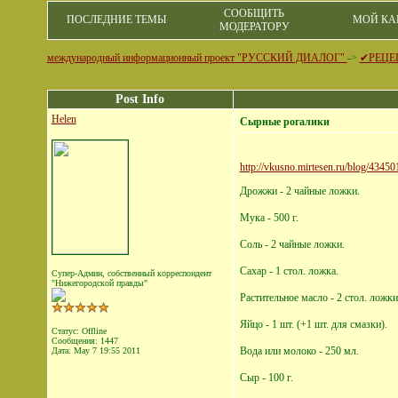
СООБЩИТЬ
ПОСЛЕДНИЕ ТЕМЫ
МОЙ КА
МОДЕРАТОРУ
международный информационный проект "РУССКИЙ ДИАЛОГ"
->
✔РЕЦЕ
Post Info
Helen
Сырные рогалики
http://vkusno.mirtesen.ru/blog/43
Дрожжи - 2 чайные ложки.
Мука - 500 г.
Соль - 2 чайные ложки.
Сахар - 1 стол. ложка.
Супер-Админ, собственный корреспондент
"Нижегородской правды"
Растительное масло - 2 стол. ложки
Яйцо - 1 шт. (+1 шт. для смазки).
Статус: Offline
Сообщения: 1447
Вода или молоко - 250 мл.
Дата:
May 7 19:55 2011
Сыр - 100 г.