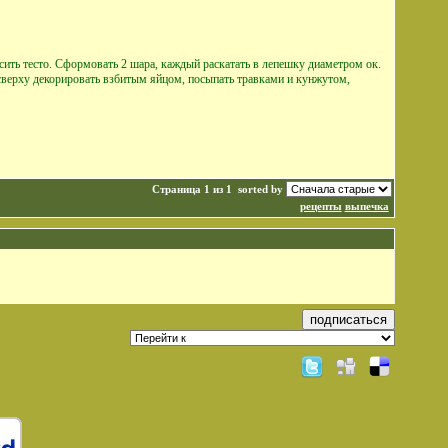
есить тесто. Сформовать 2 шара, каждый раскатать в лепешку диаметром ок.
, сверху декорировать взбитым яйцом, посыпать травками и кунжутом,
Страница 1 из 1
sorted by
рецепты
выпечка
подписаться