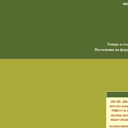
м
Теперь к сс
Постепенно на фору
_alex
2006
2008
видео
вода
вторы
драма
еда
ем
мелодрама
мист
новгород
образо
рассказы о живот