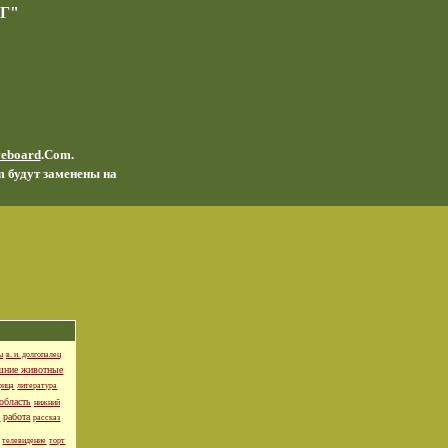
Г"
veboard
.Com.
m будут заменены на
ы
в. и. долгопалец
шние животные
рица
литература
область
нижний
работа
я
рассказ
телевидение
торт