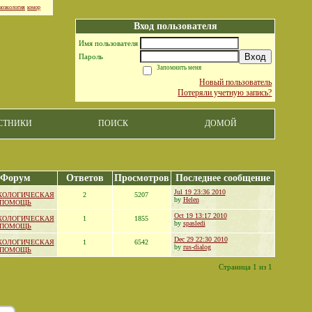
ноэкология
юмор
Вход пользователя
Имя пользователя
Вход
Пароль
Запомнить меня
Новый пользователь
Потеряли учетную запись?
СТНИКИ
ПОИСК
ДОМОЙ
Форум
Ответов
Просмотров
Последнее сообщение
Jul 19 23:36 2010
ХОЛОГИЧЕСКАЯ
2
5207
by
Helen
ПОМОЩЬ
Oct 19 13:17 2010
ХОЛОГИЧЕСКАЯ
1
1855
by
spasledi
ПОМОЩЬ
Dec 29 22:30 2010
ХОЛОГИЧЕСКАЯ
1
6542
by
rus-dialog
ПОМОЩЬ
Страница 1 из 1