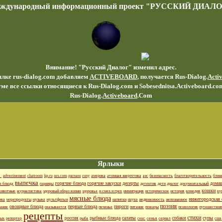
еждународный информационный проект "РУССКИЙ ДИАЛО
Внимание! "Русский Диалог" изменил адрес.
ылке rus-dialog.com добавляем
ACTIVEBOARD
, получается Rus-Dialog.
Acti
ме все ссылки относящиеся к Rus-Dialog.com и Sobesednitsa.Activeboard.co
Rus-Dialog.
Activeboard
.Com
Ярлыки
_
advertisement
chatroom
kp.ru
nrs.com
parnass
runy
америка
атомная энергетика
аэс
безопасность
благотворительность
блин
выпечка
горячие блюда
горячие закуски
десерты
дома
е блюда
гарниры
детектив
дети
диалог
документальный
кошки
животные
журналистика
здоровый образ жизни
здоровье
и смех и грех
иммиграция
историческое
история
комедия
ку
мясные блюда
нижегородская 
ика
морепродукты
музыка
мультфильм
напитки
наука
недвижимость
непознанное
поэзия
овощные блюда
первые блюда
пироги
вание
оказывается
печенье
питание
пожары
психология
путешестви
рецепты
стихи
россия
рыбные блюда
салаты
собаки
супы
ных
репортер
рыба
секс
семья
сериал
сша