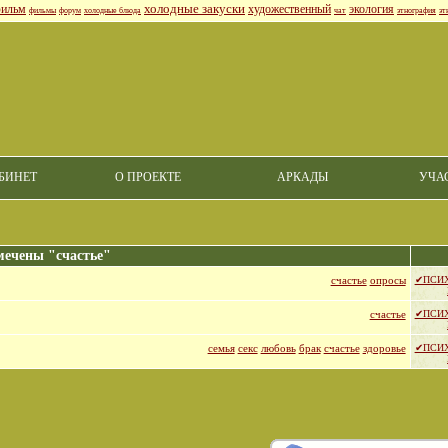
холодные закуски
ильм
художественный
экология
фильмы
форум
холодные блюда
чат
этнография
эт
БИНЕТ
О ПРОЕКТЕ
АРКАДЫ
УЧА
мечены "счастье"
счастье
опросы
✔ПСИ
счастье
✔ПСИ
семья
секс
любовь
брак
счастье
здоровье
✔ПСИ