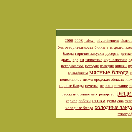
_alex_
2006
2008
advertisement
chatro
благотворительность
блины
в. и. долгопале
блюда
горячие закуски
десерты
детект
драма
еда
ем
животные
журналистика
з
кошки
историческое
история
комедия
к
мясные блюда
мультфильм
нижегородская область
непознанное
ниж
первые блюда
пироги
печенье
питание
п
рец
рассказы о животных
репортер
стихи
собаки
супы
сериал
сша
тел
холодные заку
холодные блюда
этногра