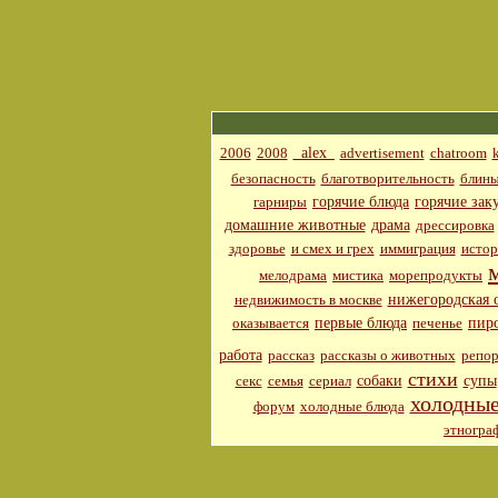
_alex_
2006
2008
advertisement
chatroom
безопасность
благотворительность
блин
горячие блюда
горячие зак
гарниры
домашние животные
драма
дрессировка
здоровье
и смех и грех
иммиграция
истор
мелодрама
мистика
морепродукты
нижегородская 
недвижимость в москве
первые блюда
пир
оказывается
печенье
работа
рассказ
рассказы о животных
репор
стихи
собаки
супы
секс
семья
сериал
холодные
форум
холодные блюда
этногра