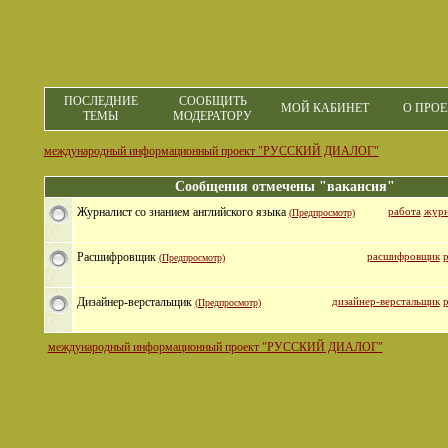
ПОСЛЕДНИЕ
СООБЩИТЬ
МОЙ КАБИНЕТ
О ПРОЕ
ТЕМЫ
МОДЕРАТОРУ
международный информационный проект "РУССКИЙ ДИАЛОГ"
Сообщения отмечены "вакансия"
Журналист со знанием английского языка
работа
журн
(Предпросмотр)
Расшифровщик
расшифровщик
р
(Предпросмотр)
Дизайнер-верстальщик
дизайнер-верстальщик
р
(Предпросмотр)
международный информационный проект "РУССКИЙ ДИАЛОГ"