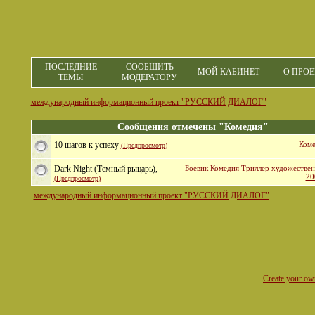
ПОСЛЕДНИЕ
СООБЩИТЬ
МОЙ КАБИНЕТ
О ПРОЕ
ТЕМЫ
МОДЕРАТОРУ
международный информационный проект "РУССКИЙ ДИАЛОГ"
Сообщения отмечены "Комедия"
10 шагов к успеху
Коме
(Предпросмотр)
Dark Night (Темный рыцарь),
Боевик
Комедия
Триллер
художестве
20
(Предпросмотр)
международный информационный проект "РУССКИЙ ДИАЛОГ"
Create your o