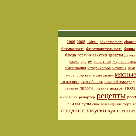
_alex_
2006
2008
advertisement
chatro
безопасность
благотворительность
блины
блюда
горячие закуски
десерты
детект
драма
еда
ем
животные
журналистик
иммиграция
историческое
история
коме
мясные
морепродукты
мультфильм
нижегородская область
нижний новгород
поэз
пироги
печенье
питание
пожары
рецепты
росс
животных
репортер
стихи
супы
сша
телевидение
торт
т
холодные закуски
художестве