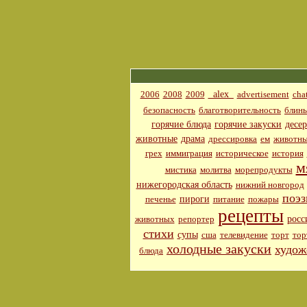
_alex_
2006
2008
2009
advertisement
cha
безопасность
благотворительность
блин
горячие блюда
горячие закуски
десе
животные
драма
дрессировка
ем
животн
грех
иммиграция
историческое
история
м
мистика
молитва
морепродукты
нижегородская область
нижний новгород
поэз
пироги
печенье
питание
пожары
рецепты
росс
животных
репортер
стихи
супы
сша
телевидение
торт
тор
холодные закуски
худож
блюда