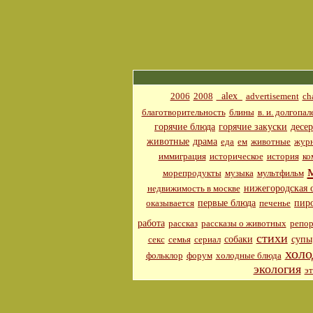
_alex_
2006
2008
advertisement
ch
благотворительность
блины
в. и. долгопал
горячие блюда
горячие закуски
десе
животные
драма
еда
ем
животные
журн
иммиграция
историческое
история
ко
морепродукты
музыка
мультфильм
нижегородская 
недвижимость в москве
первые блюда
пир
оказывается
печенье
работа
рассказ
рассказы о животных
репор
стихи
собаки
супы
секс
семья
сериал
холо
фольклор
форум
холодные блюда
экология
э