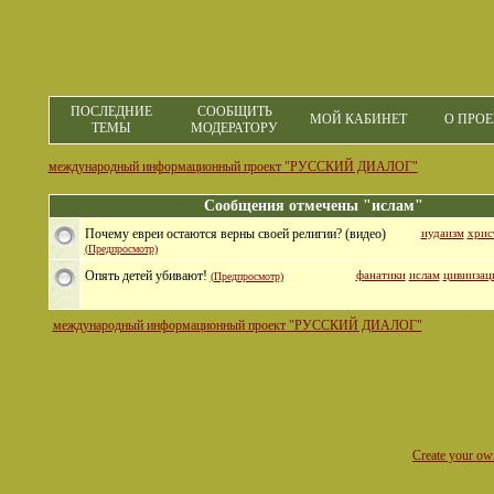
ПОСЛЕДНИЕ
СООБЩИТЬ
МОЙ КАБИНЕТ
О ПРОЕ
ТЕМЫ
МОДЕРАТОРУ
международный информационный проект "РУССКИЙ ДИАЛОГ"
Сообщения отмечены "ислам"
Почему евреи остаются верны своей религии? (видео)
иудаизм
хрис
(Предпросмотр)
Опять детей убивают!
фанатики
ислам
цивиизац
(Предпросмотр)
международный информационный проект "РУССКИЙ ДИАЛОГ"
Create your o