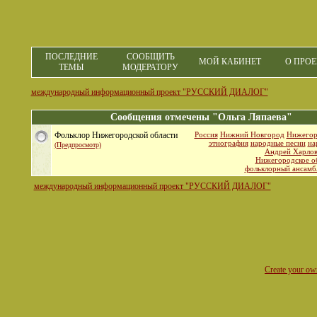
ПОСЛЕДНИЕ
СООБЩИТЬ
МОЙ КАБИНЕТ
О ПРОЕ
ТЕМЫ
МОДЕРАТОРУ
международный информационный проект "РУССКИЙ ДИАЛОГ"
Сообщения отмечены "Ольга Ляпаева"
Фольклор Нижегородской области
Россия
Нижний Новгород
Нижегор
этнография
народные песни
на
(Предпросмотр)
Андрей Харло
Нижегородское о
фольклорный ансамбл
международный информационный проект "РУССКИЙ ДИАЛОГ"
Create your o