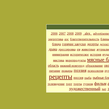
_alex_
2006
2007
2008
2009
advertiseme
энергетика
аэс
благотворительность
блин
блюда
горячие закуски
десерты
детект
драма
дрессировка
ем
животные
журнали
иммиграция
историческое
история
иуда
мясные б
мистика
морепродукты
область
ов
нижний новгород
образование
поэзия
питание
пожары
психология
пу
рецепты
россия
рыбные бл
рыба
фильм
телевидение
торт
торты
туризм
художественный
чат