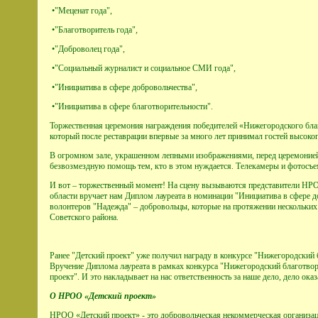
•"Меценат года",
•"Благотворитель года",
•"Доброволец года",
•"Социальный журналист и социальное СМИ года",
•"Инициатива в сфере добровольчества",
•"Инициатива в сфере благотворительности".
Торжественная церемония награждения победителей «Нижегородского благ
который после реставрации впервые за много лет принимал гостей высоко
В огромном зале, украшенном лепными изображениями, перед церемонией 
безвозмездную помощь тем, кто в этом нуждается. Телекамеры и фотосъем
И вот – торжественный момент! На сцену вызываются представители НРО
области вручает нам Диплом лауреата в номинации "Инициатива в сфере д
волонтеров "Надежда" – добровольцы, которые на протяжении нескольких
Советского района.
Ранее "Детский проект" уже получил награду в конкурсе "Нижегородский 
Вручение Диплома лауреата в рамках конкурса "Нижегородский благотвор
проект". И это накладывает на нас ответственность за наше дело, дело о
О НРОО «Детский проект»
НРОО «Детский проект» - это добровольческая некоммерческая организац