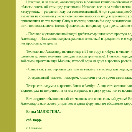
Наверное, и на ананас, «колосящийся» в большом кашпо на обычном ст
область: газеты об этом чуде уже писали. Началось все из-за любопытства.
халтурненько – результат получил соответственный. А три года назад поо
вырастит из срезанной у него «крышечки» заморский плод в домашних усло
приковавшая на три месяца Сашу к постели, зацвело бы чудо экзотическое 
вот и появились цветы (нежно фиолетовые, по одному-два в день, словно д
- Поливал ацетилированной водой (ребята-сварщики через простую воду
Александр. - Или можно накрыть растение пленочкой и продымить его хор
лет простоять, не цвести.
Технологию Александр вычитал еще в 91-ом году в «Науке и жизни», ос
цветения до этого момента проходит месяца три-четыре). Главное, подходя
той самой приятельницы Марины, которой одно из двух выросших растений
- Саш, а как у вас терпения хватило не выкинуть его, ведь три года ж
- Я терпеливый человек - инжиром, лимонами в свое время занимался, а
Теперь есть задумка вырастить банан и бамбук. А еще есть желание за
видимо, уже не получится, а на них опираясь, и в двух руках что-то носит
Вот и судите: обыкновенный это человек или очень сильный духом? Ведь
Александр Бакин живет, утирая нос и давая фору многим абсолютно здо
Елена МАЛЮГИНА,
соб. корр.
г. Павлово