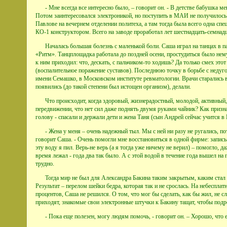
- Мне всегда все интересно было, – говорит он. - В детстве бабушка ме
Потом заинтересовался электроникой, но поступить в МАИ не получилось.
Павлове на вечернем отделении политеха, а там тогда была всего одна спе
КО-1 конструктором. Всего на заводе проработал лет шестнадцать-семнадц
Началась большая болезнь с маленькой боли. Саша играл на танцах в 
«Ритм». Танцплощадка работала до поздней осени, простудиться было немуд
к ним приходил: что, дескать, с пальчиком-то ходишь? Да только смех э
(воспалительное поражение суставов). Последнюю точку в борьбе с недуго
имени Семашко, в Московском институте ревматологии. Врачи старались 
появились (до такой степени был истощен организм), делали.
Что происходит, когда здоровый, жизнерадостный, молодой, активный,
передвижении, что нет сил даже поднять двумя руками чайник? Как призн
голову - спасали и держали дети и жена Таня (сын Андрей сейчас учится в
- Жена у меня – очень надежный тыл. Мы с ней ни разу не ругались, по
говорит Саша. - Очень помогли мне восстановиться в одной фирме: запис
эту воду я пил. Верь-не верь (а я тогда уже ничему не верил) – помогло, да
время лежал - года два так было. А с этой водой в течение года вышел на
трудно.
Тогда мир не был для Александра Бакина таким закрытым, каким стал п
Результат – перелом шейки бедра, которая так и не срослась. На небеспла
процентов, Саша не решился. О том, что мог бы сделать, как бы жил, не сл
приходят, знакомые свои электронные штучки к Бакину тащат, чтобы подр
- Пока еще полезен, могу людям помочь, - говорит он. – Хорошо, что 