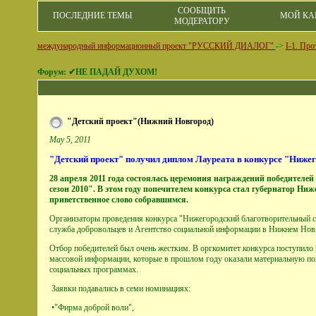
СООБЩИТЬ
ПОСЛЕДНИЕ ТЕМЫ
МОЙ КА
МОДЕРАТОРУ
международный информационный проект "РУССКИЙ ДИАЛОГ"
->
I-1. Пр
Форум: ✔НЕ ПАДАЙ ДУХОМ!
"Детский проект"(Нижний Новгород)
May 5, 2011
"Детский проект" получил диплом Лауреата в конкурсе "Ниже
28 апреля 2011 года состоялась церемония награждений победителе
сезон 2010". В этом году попечителем конкурса стал губернатор Н
приветственное слово собравшимся.
Организаторы проведения конкурса "Нижегородский благотворительный с
служба добровольцев и Агентство социальной информации в Нижнем Нов
Отбор победителей был очень жестким. В оргкомитет конкурса поступило 
массовой информации, которые в прошлом году оказали материальную пом
социальных программах.
Заявки подавались в семи номинациях:
•"Фирма доброй воли",