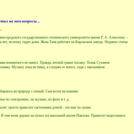
ветил на мои вопросы…
а…
жегородского государственного технического университета имени Р. А. Алексеева. –
ка нет, поэтому сидит дома. Жена Таня работает на Кировском заводе. Недавно статья
нана комнатного не нашел. Правда, весной гранат посажу: Толик Суханов
ронику. Музыку пока не пишу, а слушаю ее много, сидя с паяльником.
бираюсь на природу с семьей. Сын возит на машине.
ы по электронике, по музыке, по фото и т. д.
нт: просто привозят системники домой - это мне по силам.
И они меня держат на пульсе музыкальной жизни Павлова. Приносят видеозаписи