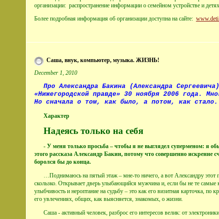
организации:
распространение информации о семейном устройстве и детях
Более подробная информация об организации доступна на сайте:
www.deti
Саша, внук, компьютер, музыка. ЖИЗНЬ!
December 1, 2010
Про Александра Бакина (Александра Сергеевича
«Нижегородской правде» 30 ноября 2006 года. Мно
Но сначала о том, как было, а потом, как стало.
Характер
Надеясь только на себя
- У меня только просьба – чтобы я не выглядел суперменом: я об
этого рассказа Александр Бакин, потому что
совершенно искренне сч
боролся бы до конца.
…Поднимаюсь на пятый этаж – мне-то ничего, а вот Александру этот пу
скользко. Открывает дверь улыбающийся мужчина и, если бы не те самые к
улыбчивость и нероптание на судьбу – это как его визитная карточка, по 
его увлечениях, общих, как выясняется, знакомых, о жизни.
Саша - активный человек, разброс его интересов велик: от электрони