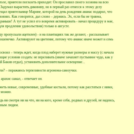
оле, приятели поглазеть приходят. Он прославил своего хозяина на всю
 Задумал вырастить диковину, но в первый раз отнесся к этому делу
бещал приятельнице Марине, которой на день рождения ананас подарил, что
виях. Как говорится, дал слово – держись. Эх, если бы не травма,
раньше! А тут не успел его вовремя активировать - начал процедуру в мае,
ля продления удовольствия) только в августе.
 пропускали ацетилен) - и на плантациях так же делают, - рассказывает
ошенечко. Активируют на цветение, потому что ананас иначе может и семь
воил – теперь ждет, когда плод наберет нужные размеры и массу (с начала
щие условия создать: не переливать (иначе зачахнет пустынное чудо, как у
 Бакин отдал), установить дополнительное освещение...
дали? – поражаюсь терпеливости агронома-самоучки.
рахис сажал, - отвечает он.
иметь новые, современные, удобные костыли, потому как расстаться с ними,
ь можно.
 ни смотря ни на что, ни на кого, кроме себя, родных и друзей, не надеясь,
ровым людям.