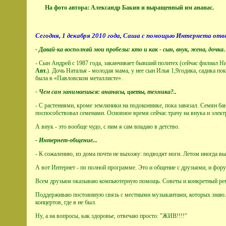
На фото автора: Александр Бакин и выращенный им ананас.
Сегодня, 1 декабря 2010 года, Саша с помощью Интернета от
- Давай-ка восполняй мои пробелы: кто и как - сын, внук, жена, дочк
- Сын Андрей с 1987 года, заканчивает бывший политех (сейчас филиал Ни
Авт.
). Дочь Наталья - молодая мама, у нее сын Илья 1,9годика, садика по
была в «Павловском металлисте».
- Чем сам занимаешься: ананасы, цветы, техника?..
- С растениями, кроме земляники на подоконнике, пока завязал. Семян ба
поспособствовал семенами. Основное время сейчас трачу на внука и элект
А внук - это вообще чудо, с ним я сам впадаю в детство.
- Интернет-общение...
- К сожалению, из дома почти не выхожу: подводят ноги. Летом иногда вы
А вот Интернет - по полной программе. Это и общение с друзьями, и форум
Всем друзьям оказываю компьютерную помощь. Советы и конкретный ремо
Поддерживаю постоянную связь с местными музыкантами, которых знаю. 
концертов, где я не был.
Ну, а на вопросы, как здоровье, отвечаю просто: "ЖИВ!!!!"