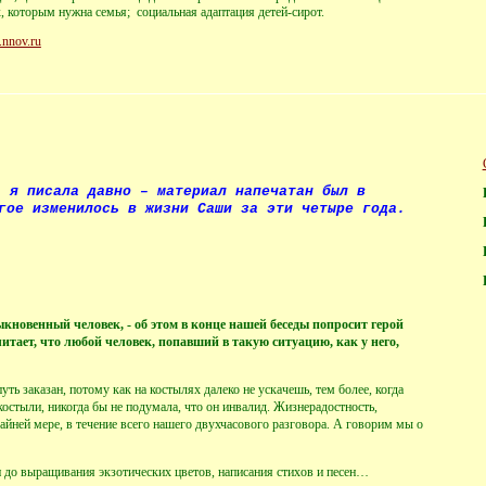
, которым нужна семья;
социальная адаптация детей-сирот.
.nnov.ru
) я писала давно – материал напечатан был в
гое изменилось в жизни Саши за эти четыре года.
ыкновенный человек, - об этом в конце нашей беседы попросит герой
итает, что любой человек, попавший в такую ситуацию, как у него,
ть заказан, потому как на костылях далеко не ускачешь, тем более, когда
остыли, никогда бы не подумала, что он инвалид. Жизнерадостность,
крайней мере, в течение всего нашего двухчасового разговора. А говорим мы о
ки до выращивания экзотических цветов, написания стихов и песен…