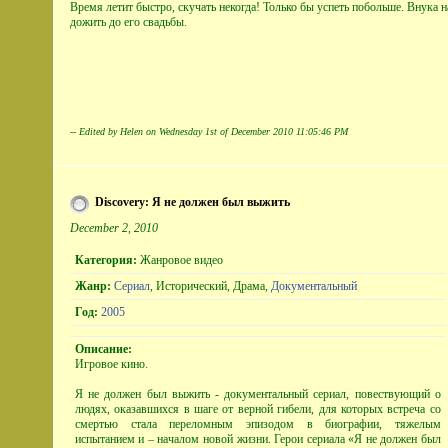
Время летит быстро, скучать некогда! Только бы успеть побольше. Внука 
дожить до его свадьбы.
-- Edited by Helen on Wednesday 1st of December 2010 11:05:46 PM
Discovery: Я не должен был выжить
December 2, 2010
Категория:
Жанровое видео
Жанр:
Сериал
, Исторический, Драма,
Документальный
Год:
2005
Описание:
Игровое кино.
Я не должен был выжить - документальный сериал, повествующий о
людях, оказавшихся в шаге от верной гибели, для которых встреча со
смертью стала переломным эпизодом в биографии, тяжелым
испытанием и – началом новой жизни. Герои сериала «Я не должен был