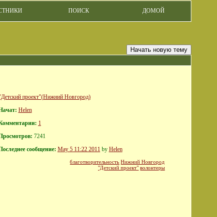
СТНИКИ
ПОИСК
ДОМОЙ
Начать новую тему
"Детский проект"(Нижний Новгород)
Начат:
Helen
Комментарии:
1
Просмотров:
7241
Последнее сообщение:
May 5 11:22 2011
by
Helen
благотворительность
Нижний Новгород
"Детский проект"
волонтеры