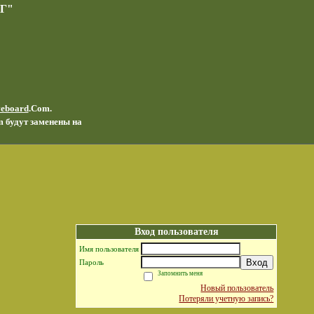
Г"
veboard
.Com.
m будут заменены на
Вход пользователя
Имя пользователя
Вход
Пароль
Запомнить меня
Новый пользователь
Потеряли учетную запись?