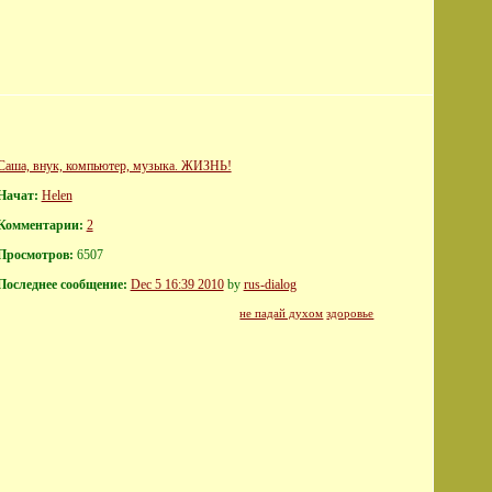
Саша, внук, компьютер, музыка. ЖИЗНЬ!
Начат:
Helen
Комментарии:
2
Просмотров:
6507
Последнее сообщение:
Dec 5 16:39 2010
by
rus-dialog
не падай духом
здоровье