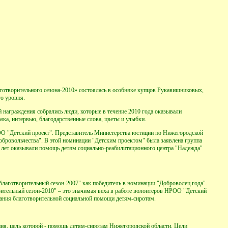
отворительного сезона-2010» состоялась в особняке купцов Рукавишниковых,
го уровня.
награждения собрались люди, которые в течение 2010 года оказывали
ка, интервью, благодарственные слова, цветы и улыбки.
О "Детский проект". Представитель Министерства юстиции по Нижегородской
обровольчества". В этой номинации "Детским проектом" была заявлена группа
 лет оказывали помощь детям социально-реабилитационного центра "Надежда"
благотворительный сезон-2007" как победитель в номинации "Доброволец года".
ительный сезон-2010" – это значимая веха в работе волонтеров НРОО "Детский
казания благотворительной социальной помощи детям-сиротам.
ия, цель которой - помощь детям-сиротам Нижегородской области. Цели