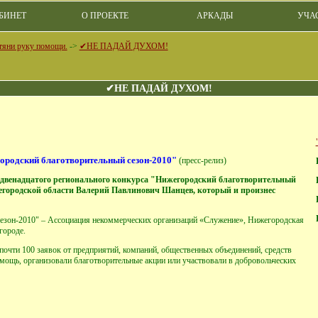
БИНЕТ
О ПРОЕКТЕ
АРКАДЫ
УЧА
отяни руку помощи.
->
✔НЕ ПАДАЙ ДУХОМ!
✔НЕ ПАДАЙ ДУХОМ!
городский благотворительный сезон-2010"
(пресс-релиз)
й двенадцатого регионального конкурса "Нижегородский благотворительный
ижегородской области Валерий Павлинович Шанцев, который и произнес
езон-2010" – Ассоциация некоммерческих организаций «Служение», Нижегородская
городе.
почти 100 заявок от предприятий, компаний, общественных объединений, средств
ощь, организовали благотворительные акции или участвовали в добровольческих