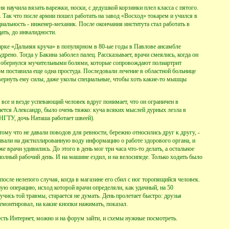
ня научила вязать варежки, носки, с дедушкой корзинки плел класса с пятого.
 Так что после армии пошел работать на завод «Восход» токарем и учился в
циальность - инженер-механик. После окончания института стал работать в
ать, до инвалидности.
парке «Дальняя круча» в популярном в 80-ые годы в Павлове ансамбле
рено. Тогда у Бакина заболел палец. Рассказывает, врачи смеялись, когда он
тот обернулся мучительными болями, которые сопровождают полиартрит
м поставила еще одна простуда. Последовали лечение в областной больнице
вернуть ему силы, даже уколы специальные, чтобы хоть какие-то мышцы
 все и везде успевающий человек вдруг понимает, что он ограничен в
ается Александр, было очень тяжко: куча всяких мыслей дурных лезла в
 НГТУ, дочь Наташа работает швеей).
тому что не давали поводов для ревности, бережно относились друг к другу, -
ывали на дистиллированную воду информацию о работе здорового органа, и
же врачи удивились. До этого в день мог три часа что-то делать, а остальное
 полный рабочий день. И на машине ездил, и на велосипеде. Только ходить было
осле нелепого случая, когда в магазине его сбил с ног торопящийся человек.
тную операцию, исход которой врачи определяли, как удачный, на 50
учись той травмы, старается не думать. День пролетает быстро: друзья
емонтировал, на какие кнопки нажимать, показал.
есть Интернет, можно и на форум зайти, и схемы нужные посмотреть.