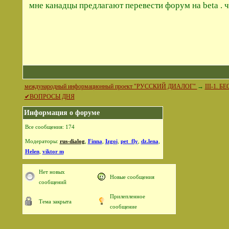
мне канадцы предлагают перевести форум на beta . ч
международный информационный проект "РУССКИЙ ДИАЛОГ"
→
III-1.
✔ВОПРОСЫ ДНЯ
Информация о форуме
Все сообщения: 174
Модераторы:
rus-dialog
,
Finna
,
Izgoi
,
pet_fly
,
dz.lena
,
Helen
,
viktor m
Нет новых
Новые сообщения
сообщений
Прилепленное
Тема закрыта
сообщение