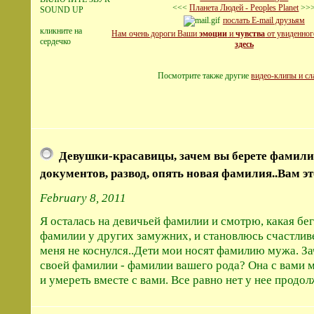
<<<
Планета Людей - Peoples Planet
>>
SOUND UP
послать E-mail друзьям
кликните на
Нам очень дороги Ваши
эмоции
и
чувства
от увиденног
сердечко
здесь
Посмотрите также другие
видео-клипы и с
Девушки-красавицы, зачем вы берете фамил
документов, развод, опять новая фамилия..Вам эт
February 8, 2011
Я осталась на девичьей фамилии и смотрю, какая бе
фамилии у других замужних, и становлюсь счастливее
меня не коснулся..Дети мои носят фамилию мужа. З
своей фамилии - фамилии вашего рода? Она с вами 
и умереть вместе с вами. Все равно нет у нее продо