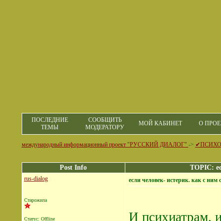
ПОСЛЕДНИЕ
СООБЩИТЬ
МОЙ КАБИНЕТ
О ПРОЕ
ТЕМЫ
МОДЕРАТОРУ
международный информационный проект "РУССКИЙ ДИАЛОГ"
->
✔ПСИХО
Post Info
TOPIC: ес
rus-dialog
если человек- истерик. как с ним 
Старожила
И психиатрам, 
Статус: Offline