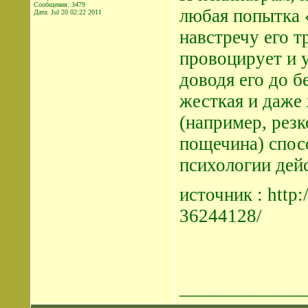
Сообщения: 3479
любая попытка 
Дата:
Jul 20 02:22 2011
навстречу его т
провоцирует и 
доводя его до б
жесткая и даже 
(например, рез
пощечина) спос
психологии дей
источник : http:
36244128/
_____________