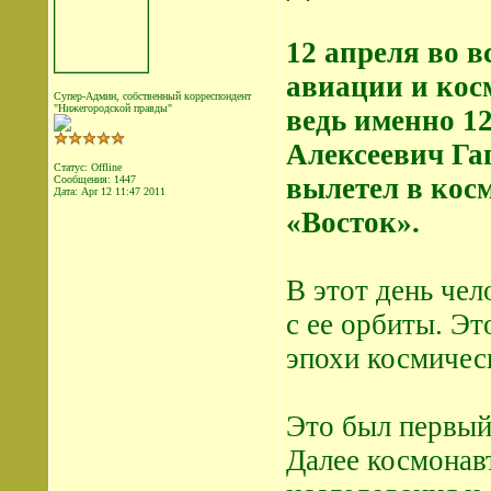
12 апреля во 
авиации и кос
Супер-Админ, собственный корреспондент
"Нижегородской правды"
ведь именно 12
Алексеевич Га
Статус: Offline
вылетел в кос
Сообщения: 1447
Дата:
Apr 12 11:47 2011
«Восток».
В этот день че
с ее орбиты. Э
эпохи космичес
Это был первый
Далее космонав