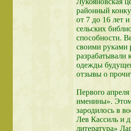
Лукояновская ц
районный конку
от 7 до 16 лет 
сельских библио
способности. В
своими руками 
разрабатывали 
одежды будущег
отзывы о прочи
Первого апреля
именины». Этом
зародилось в во
Лев Кассиль и д
литература» Ла