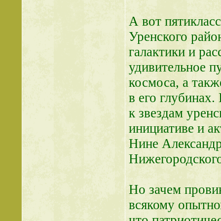
А вот пятиклас
Уренского район
галактики и ра
удивительное п
космоса, а так
в его глубинах.
к звездам урен
инициативе и ак
Нине Александ
Нижегородского
Но зачем прови
всякому опытно
что патриотичес