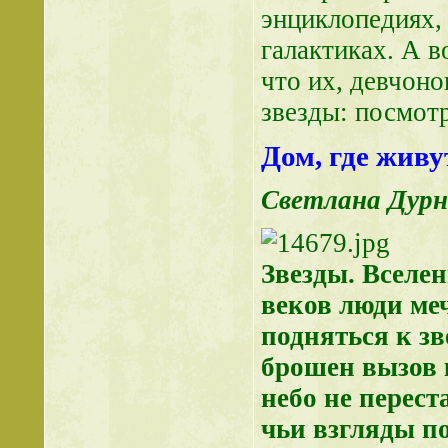
энциклопедиях, 
галактиках. А в
что их, девчоно
звезды: посмотр
Дом, где живу
Светлана Дурн
Звезды. Вселе
веков люди ме
подняться к зв
брошен вызов 
небо не перест
чьи взгляды п