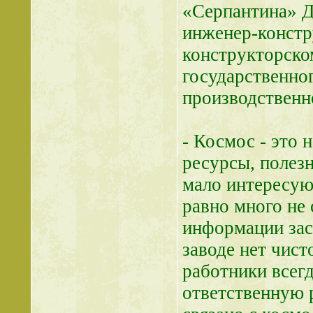
«Серпантина» Д
инженер-констр
конструкторск
государственно
производственн
- Космос - это
ресурсы, полез
мало интересуют
равно много не 
информации засе
заводе нет чис
работники всег
ответственную р