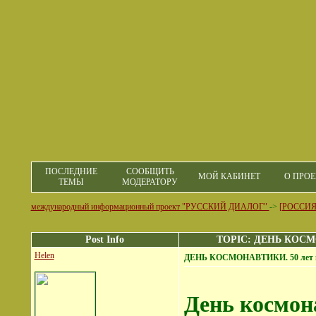
ПОСЛЕДНИЕ
СООБЩИТЬ
МОЙ КАБИНЕТ
О ПРОЕ
ТЕМЫ
МОДЕРАТОРУ
международный информационный проект "РУССКИЙ ДИАЛОГ"
->
[РОССИЯ
Post Info
TOPIC: ДЕНЬ КОСМОН
Helen
ДЕНЬ КОСМОНАВТИКИ. 50 лет пер
День космон