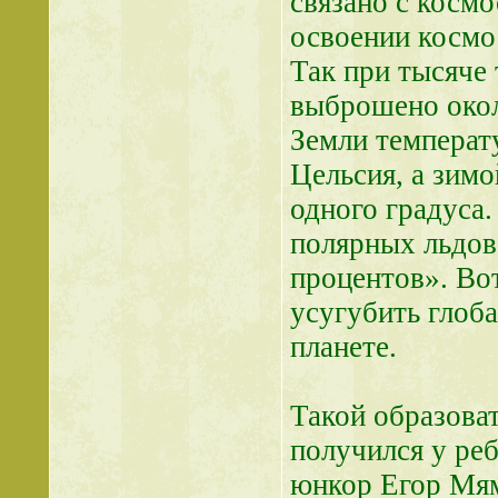
связано с косм
освоении космо
Так при тысяче
выброшено окол
Земли температ
Цельсия, а зим
одного градуса
полярных льдов 
процентов». Во
усугубить глоб
планете.
Такой образова
получился у реб
юнкор Егор Мям