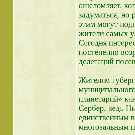
ошеломляет, ког
задуматься, но
этим могут подп
жители самых у
Сегодня интере
постепенно воз
делегаций посе
Жителям губерн
муниципального
планетарий» ка
Сербер, ведь Н
единственным в
многозальным п