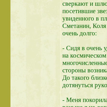
сверкают и шлют
посетившие зве
увиденного в п
Сметанин, Коля
очень долго:
- Сидя в очень 
на космическом
многочисленные 
стороны возник
До такого близк
дотянуться руко
- Меня покорил