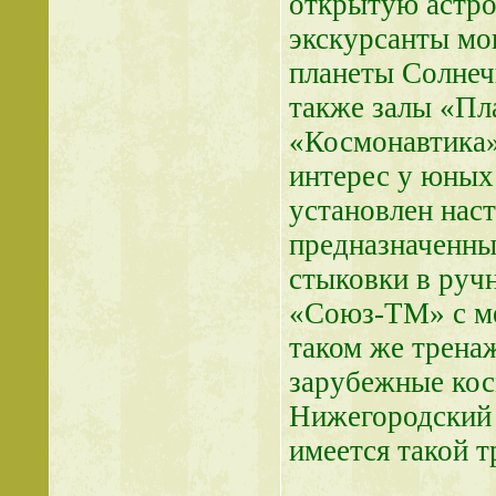
открытую астро
экскурсанты мог
планеты Солнеч
также залы «Пл
«Космонавтика»
интерес у юных 
установлен нас
предназначенны
стыковки в руч
«Союз-ТМ» с ме
таком же тренаж
зарубежные кос
Нижегородский 
имеется такой т