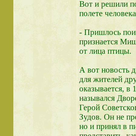
Вот и решили по
полете человека
- Пришлось поис
признается Миш
от лица птицы.
А вот новость д
для жителей др
оказывается, в 
назывался Двор
Герой Советско
Зудов. Он не пр
но и принял в 
представить, ка