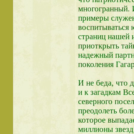
многогранный. 
примеры служен
воспитываться 
страниц нашей и
приоткрыть тай
надежный партн
поколения Гага
И не беда, что 
и к загадкам Вс
северного посе
преодолеть боле
которое выпадае
миллионы звезд