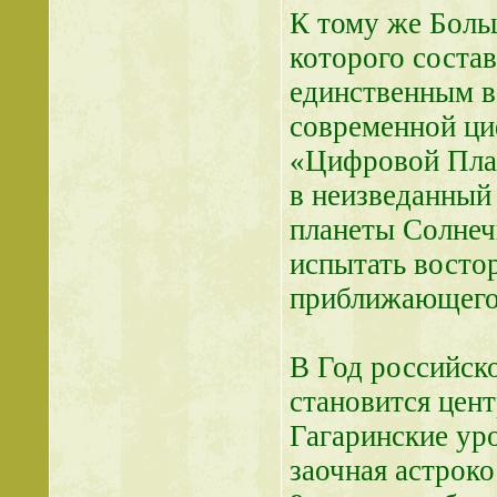
К тому же Боль
которого состав
единственным в
современной ци
«Цифровой План
в неизведанный 
планеты Солнеч
испытать восто
приближающего
В Год российск
становится цен
Гагаринские ур
заочная астрок