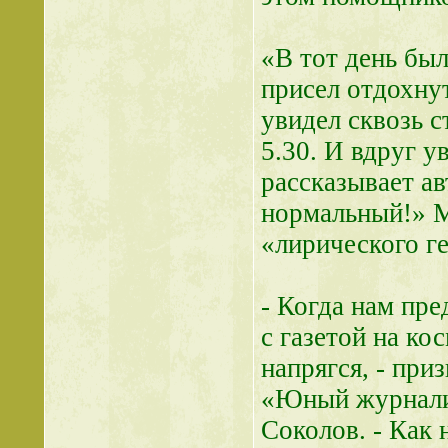
«В тот день была
присел отдохнут
увидел сквозь с
5.30. И вдруг у
рассказывает ав
нормальный!» М
«лирического ге
- Когда нам пр
с газетой на ко
напрягся, - при
«Юный журнали
Соколов. - Как 