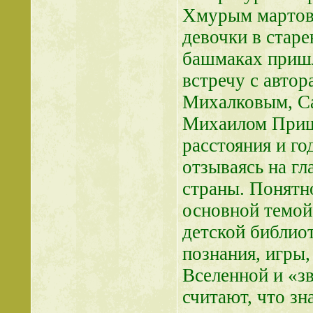
Хмурым мартовс
девочки в стар
башмаках пришл
встречу с авто
Михалковым, С
Михаилом Пришв
расстояния и го
отзываясь на г
страны. Понятно
основной темой
детской библио
познания, игры,
Вселенной и «з
считают, что зн