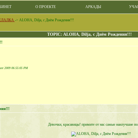
БИНЕТ
О ПРОЕКТЕ
АРКАДЫ
УЧА
ЕЛАЛКА
->
ALOHA, Dilja, с Днём Рождения!!!
TOPIC: ALOHA, Dilja, с Днём Рождения!!!
!!
gust 2009 06:55:05 PM
ния!!!
Девочки, красавицы! примите от нас самые наилучшие по