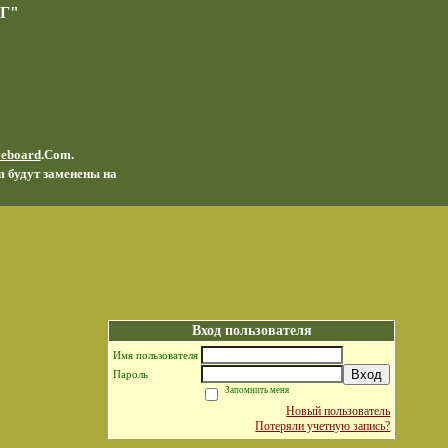
Г"
veboard
.Com.
m будут заменены на
Вход пользователя
Имя пользователя
Вход
Пароль
Запомнить меня
Новый пользователь
Потеряли учетную запись?