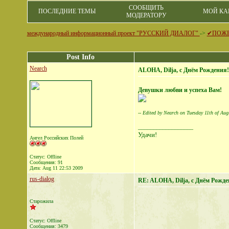
СООБЩИТЬ
ПОСЛЕДНИЕ ТЕМЫ
МОЙ КА
МОДЕРАТОРУ
международный информационный проект "РУССКИЙ ДИАЛОГ"
->
✔ПОЖ
Post Info
Nearch
ALOHA, Dilja, с Днём Рождения!
Девушки любви и успеха Вам!
-- Edited by Nearch on Tuesday 11th of Au
__________________
Удачи!
Ангел Российских Полей
Статус: Offline
Сообщения: 91
Дата:
Aug 11 22:53 2009
rus-dialog
RE: ALOHA, Dilja, с Днём Рожде
Старожила
Статус: Offline
Сообщения: 3479