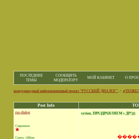
ПОСЛЕДНИЕ
СООБЩИТЬ
МОЙ КАБИНЕТ
О ПРОЕ
ТЕМЫ
МОДЕРАТОРУ
международный информационный проект "РУССКИЙ ДИАЛОГ"
->
✔ПОЖЕ
Post Info
TOP
rus-dialog
syrian, ПРАЗДРАВЛЯЕМ с ДР!)))
Старожила
����
Статус: Offline