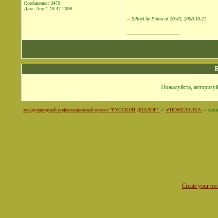
Сообщения: 3479
Дата:
Aug 1 18:47 2008
-- Edited by Finna at 20:43, 2008-10-21
__________________
Пожалуйста, авторизуй
международный информационный проект "РУССКИЙ ДИАЛОГ"
->
✔ПОЖЕЛАЛКА
->
syri
Create your o