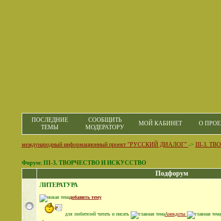
ПОСЛЕДНИЕ
СООБЩИТЬ
МОЙ КАБИНЕТ
О ПРОЕ
ТЕМЫ
МОДЕРАТОРУ
международный информационный проект "РУССКИЙ ДИАЛОГ"
->
III-3. 
Форум: III-3. ТВОРЧЕСТВО И ИСКУССТВО
Подфорум
ЛИТЕРАТУРА
добавить тему
для любителей читать и писать
Анекдоты