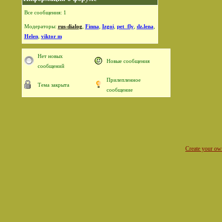
Все сообщения: 1
Модераторы:
rus-dialog
,
Finna
,
Izgoi
,
pet_fly
,
dz.lena
,
Helen
,
viktor m
Нет новых
Новые сообщения
сообщений
Прилепленное
Тема закрыта
сообщение
Create your o