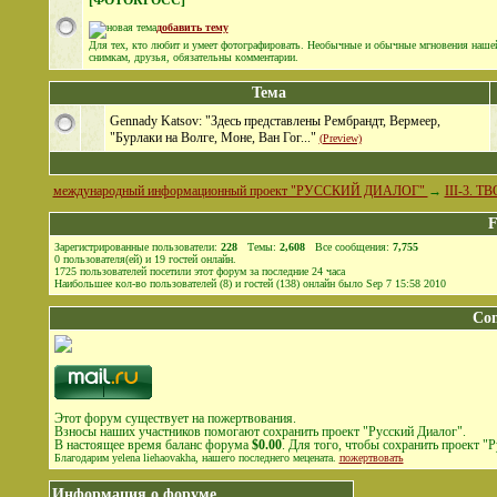
[ФОТОКРОСС]
добавить тему
Для тех, кто любит и умеет фотографировать. Необычные и обычные мгновения нашей
снимкам, друзья, обязательны комментарии.
Тема
Gennady Katsov: "Здесь представлены Рембрандт, Вермеер,
"Бурлаки на Волге, Моне, Ван Гог..."
(Preview)
международный информационный проект "РУССКИЙ ДИАЛОГ"
→
III-3. 
F
Зарегистрированные пользователи:
228
Темы:
2,608
Все сообщения:
7,755
0
пользователя(ей) и
19
гостей онлайн
.
1725
пользователей посетили этот форум за последние 24 часа
Наибольшее кол-во пользователей (8) и гостей (138) онлайн было Sep 7 15:58 2010
Co
Этот форум существует на пожертвования.
Взносы наших участников помогают сохранить проект "Русский Диалог".
В настоящее время баланс форума
$0.00
. Для того, чтобы сохранить проект 
Благодарим yelena liehaovakha, нашего последнего мецената.
пожертвовать
Информация о форуме