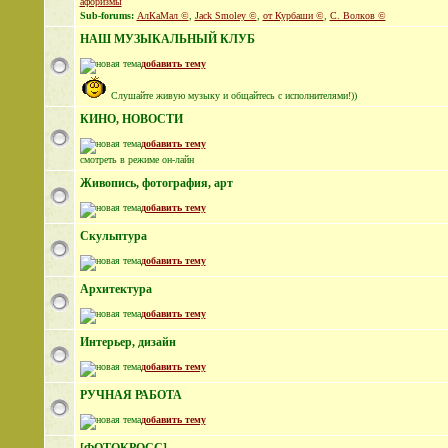
афоризмы
Sub-forums:
АлКаМал ©
,
Jack Smoley ©
,
от Курбаши ©
,
С. Волков ©
НАШ МУЗЫКАЛЬНЫЙ КЛУБ
добавить тему
Слушайте живую музыку и общайтесь с исполнителями!))
КИНО, НОВОСТИ
добавить тему
смотреть в режиме он-лайн
Живопись, фотография, арт
добавить тему
Скульптура
добавить тему
Архитектура
добавить тему
Интерьер, дизайн
добавить тему
РУЧНАЯ РАБОТА
добавить тему