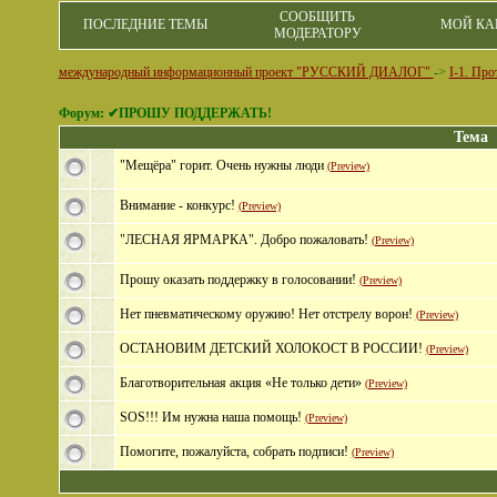
СООБЩИТЬ
ПОСЛЕДНИЕ ТЕМЫ
МОЙ КА
МОДЕРАТОРУ
международный информационный проект "РУССКИЙ ДИАЛОГ"
->
I-1. Пр
Форум: ✔ПРОШУ ПОДДЕРЖАТЬ!
Тема
"Мещёра" горит. Очень нужны люди
(Preview)
Внимание - конкурс!
(Preview)
"ЛЕСНАЯ ЯРМАРКА". Добро пожаловать!
(Preview)
Прошу оказать поддержку в голосовании!
(Preview)
Нет пневматическому оружию! Нет отстрелу ворон!
(Preview)
ОСТАНОВИМ ДЕТСКИЙ ХОЛОКОСТ В РОССИИ!
(Preview)
Благотворительная акция «Не только дети»
(Preview)
SOS!!! Им нужна наша помощь!
(Preview)
Помогите, пожалуйста, собрать подписи!
(Preview)