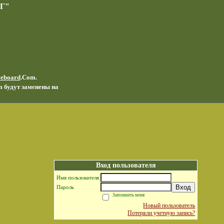
Г"
veboard
.Com.
m будут заменены на
Вход пользователя
Имя пользователя
Вход
Пароль
Запомнить меня
Новый пользователь
Потеряли учетную запись?