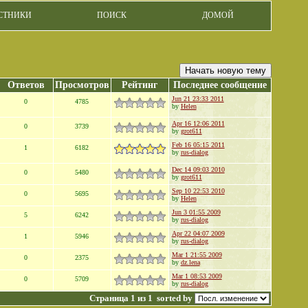
СТНИКИ
ПОИСК
ДОМОЙ
Начать новую тему
Ответов
Просмотров
Рейтинг
Последнее сообщение
Jun 21 23:33 2011
0
4785
by
Helen
Apr 16 12:06 2011
0
3739
by
grot611
Feb 16 05:15 2011
1
6182
by
rus-dialog
Dec 14 09:03 2010
0
5480
by
grot611
Sep 10 22:53 2010
0
5695
by
Helen
Jun 3 01:55 2009
5
6242
by
rus-dialog
Apr 22 04:07 2009
1
5946
by
rus-dialog
Mar 1 21:55 2009
0
2375
by
dz.lena
Mar 1 08:53 2009
0
5709
by
rus-dialog
Страница 1 из 1
sorted by