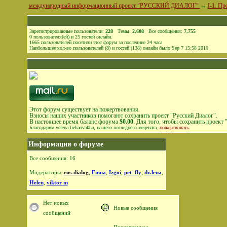
международный информационный проект "РУССКИЙ ДИАЛОГ"
→
I-1. П
Зарегистрированные пользователи:
228
Темы:
2,608
Все сообщения:
7,755
0
пользователя(ей) и
25
гостей онлайн
.
1665
пользователей посетили этот форум за последние 24 часа
Наибольшее кол-во пользователей (8) и гостей (138) онлайн было Sep 7 15:58 2010
Этот форум существует на пожертвования.
Взносы наших участников помогают сохранить проект "Русский Диалог".
В настоящее время баланс форума
$0.00
. Для того, чтобы сохранить проект
Благодарим yelena liehaovakha, нашего последнего мецената.
пожертвовать
Информация о форуме
Все сообщения: 16
Модераторы:
rus-dialog
,
Finna
,
Izgoi
,
pet_fly
,
dz.lena
,
Helen
,
viktor m
Нет новых
Новые сообщения
сообщений