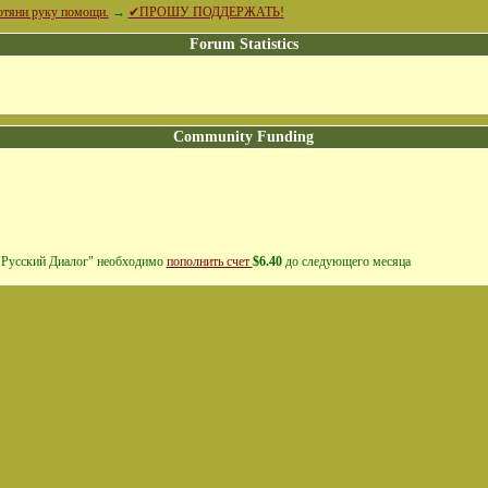
ротяни руку помощи.
→
✔ПРОШУ ПОДДЕРЖАТЬ!
Forum Statistics
Community Funding
 "Русский Диалог" необходимо
пополнить счет
$6.40
до следующего месяца