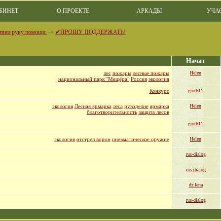
БИНЕТ
О ПРОЕКТЕ
АРКАДЫ
УЧА
отяни руку помощи.
->
✔ПРОШУ ПОДДЕРЖАТЬ!
Начат
лес
пожары
лесные пожары
Helen
национальный парк "Мещёра"
Россия
экология
Конкурс
grot611
экология
Лесная ярмарка
леса
рукоделие
ярмарка
Helen
благотворительность
защита лесов
grot611
экология
отстрел ворон
пневматическое оружие
Helen
rus-dialog
rus-dialog
dz.lena
rus-dialog