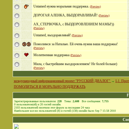
Untamed нужна моральная поддержка.
(Preview)
ДОРОГАЯ АЛЕНКА, ВЫЗДОРАВЛИВАЙ!
(Preview)
АХ_СТЕРВОЧКА, с ВЫЗДОРОВЛЕНИЕМ МАМЫ!))
(Preview)
Untamed, выздоравливай!
(Preview)
Помолимся за Наталью. Ей очень нужна ваша поддержка!
(Preview)
Молитвенная поддержка
(Preview)
Мила, с быстрейшим выздоровлением! Не болей больше)
(Preview)
международный информационный проект "РУССКИЙ ДИАЛОГ"
→
I-1. Про
ПОМОЛИТЬСЯ И МОРАЛЬНО ПОДДЕРЖАТЬ
F
Зарегистрированные пользователи:
228
Темы:
2,608
Все сообщения:
7,755
0
пользователя(ей) и
20
гостей онлайн
.
2103
пользователей посетили этот форум за последние 24 часа
Наибольшее кол-во пользователей (8) и гостей (138) онлайн было Sep 7 15:58 2010
Co