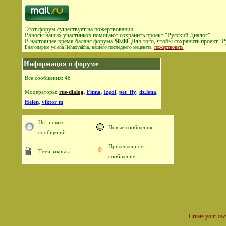
Этот форум существует на пожертвования.
Взносы наших участников помогают сохранить проект "Русский Диалог".
В настоящее время баланс форума
$0.00
. Для того, чтобы сохранить проект 
Благодарим yelena liehaovakha, нашего последнего мецената.
пожертвовать
Информация о форуме
Все сообщения: 48
Модераторы:
rus-dialog
,
Finna
,
Izgoi
,
pet_fly
,
dz.lena
,
Helen
,
viktor m
Нет новых
Новые сообщения
сообщений
Прилепленное
Тема закрыта
сообщение
Create your o