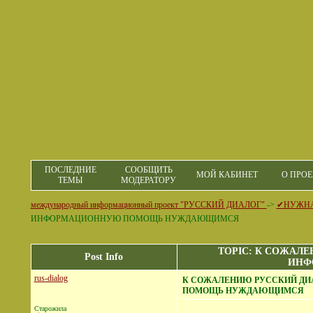
ПОСЛЕДНИЕ
СООБЩИТЬ
МОЙ КАБИНЕТ
О ПРОЕ
ТЕМЫ
МОДЕРАТОРУ
международный информационный проект "РУССКИЙ ДИАЛОГ"
->
✔НУЖН
ИНФОРМАЦИОННУЮ ПОМОЩЬ НУЖДАЮЩИМСЯ
TOPIC: К СОЖАЛ
Post Info
ИНФ
rus-dialog
К СОЖАЛЕНИЮ РУССКИЙ ДИ
ПОМОЩЬ НУЖДАЮЩИМСЯ
Старожила