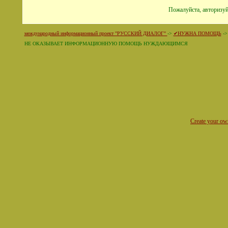
Пожалуйста, авторизуй
международный информационный проект "РУССКИЙ ДИАЛОГ"
->
✔НУЖНА ПОМОЩЬ
-
НЕ ОКАЗЫВАЕТ ИНФОРМАЦИОННУЮ ПОМОЩЬ НУЖДАЮЩИМСЯ
Create your o