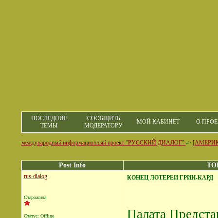
ПОСЛЕДНИЕ
СООБЩИТЬ
МОЙ КАБИНЕТ
О ПРОЕ
ТЕМЫ
МОДЕРАТОРУ
международный информационный проект "РУССКИЙ ДИАЛОГ"
->
[АМЕРИ
Post Info
TO
rus-dialog
КОНЕЦ ЛОТЕРЕИ ГРИН-КАРД
Старожила
Палата Предста
Статус: Offline