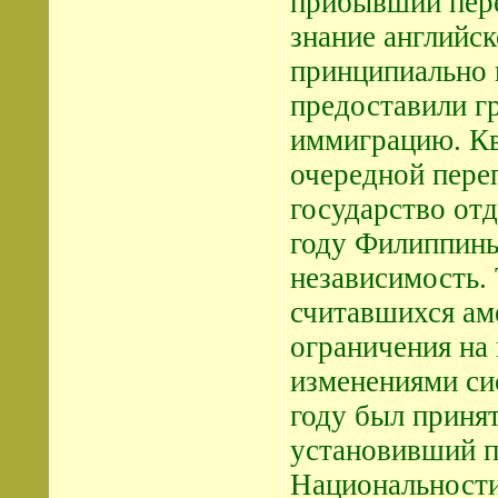
прибывший пере
знание английск
принципиально 
предоставили г
иммиграцию. Кв
очередной пере
государство от
году Филиппины
независимость. 
считавшихся ам
ограничения на
изменениями си
году был принят
установивший п
Национальности