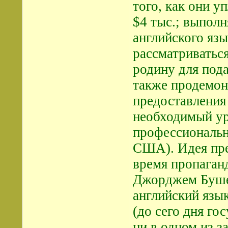
того, как они у
$4 тыс.; выпол
английского язы
рассматриваться
родину для пода
также продемон
предоставления 
необходимый ур
профессиональн
США). Идея пре
время пропага
Джорджем Бушем
английский язы
(до сего дня го
ни в одном из з