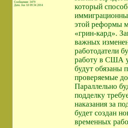
Сообщения: 3479
который способ
Дата:
Jun 18 09:34 2014
иммиграционны
этой реформы м
«грин-кард». За
важных изменен
работодатели бу
работу в США у
будут обязаны 
проверяемые до
Параллельно бу
подделку требу
наказания за п
будет создан но
временных рабо