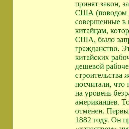
принят закон, 
США (поводом д
совершенные в 
китайцам, кото
США, было запр
гражданство. Эт
китайских рабоч
дешевой рабоче
строительства 
посчитали, что 
на уровень без
американцев. То
отменен. Первы
1882 году. Он п
«качеством» им