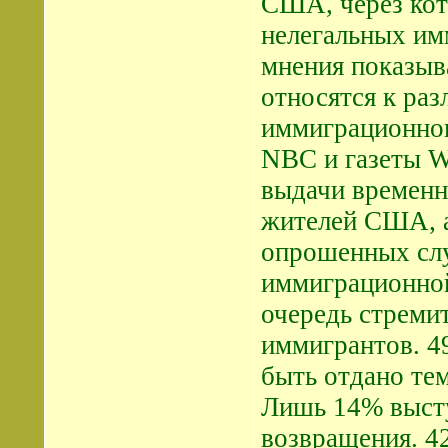
США, через кот
нелегальных им
мнения показыв
относятся к ра
иммиграционног
NBC и газеты Wa
выдачи временн
жителей США, а
опрошенных слу
иммиграционно
очередь стреми
иммигрантов. 4
быть отдано тем
Лишь 14% высту
возвращения. 4