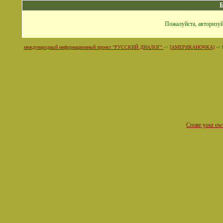
Пожалуйста, авторизуй
международный информационный проект "РУССКИЙ ДИАЛОГ"
->
[АМЕРИКАНОЧКА]
->
Create your o