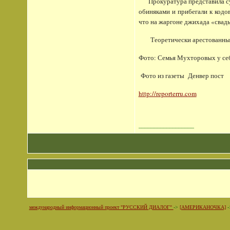
Прокуратура представила суду
обиняками и прибегали к кодо
что на жаргоне джихада «свад
Теоретически арестованным г
Фото: Семья Мухторовых у себ
Фото из газеты Денвер пост
http://reporterru.com
__________________
международный информационный проект "РУССКИЙ ДИАЛОГ"
->
[АМЕРИКАНОЧКА]
-