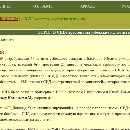
БИНЕТ
О ПРОЕКТЕ
АРКАДЫ
УЧА
ИКАНОЧКА]
->
В США арестованы узбекские исламисты
TOPIC: В США арестованы узбекские исламист
сламисты
ИЙ
Р разрабатывало 45-летнего узбекского эмигранта Бахтиора Юмаева уже д
хторова, который был арестован 21 января в чикагском аэропорту по д
ущественной помощи» огранизации, которая официально признана в США терр
оюзе исламского джихада» (СИД), известного также как «Аль-Джихад-аль-
бекистан». ФБР называет СИД «экстремистской организацией», которая откол
У было создано примерно в 1998 г. Тохиром Юлдашевым и Юмой Наманган
ежду Юмаевым и Мухторовым.
 ФБР Дональд Хейл, специализирующийся на борьбе с терроризмом, СИД отк
ими бомбами. СИД «исповедует антизападную идеологию, выступает против св
вом, основанным на шариате».
акт в апреле 2004 г., пишет Хейл. Его объектом были популярный базар и ми