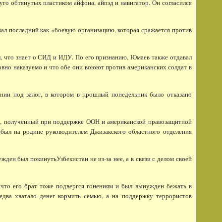
о обтянутых пластиком айфона, айпэд и навигатор. Он согласился
ал последний как «боевую организацию, которая сражается против
л, что знает о СИД и ИДУ. По его признанию, Юмаев также отдавал
овно наказуемо и что обе они воюют против американских солдат в
ии под залог, в котором в прошлый понедельник было отказано
а, полученный при поддержке ООН и американской правозащитной
 был на родине руководителем Джизакского областного отделения
ен был покинутьУзбекистан не из-за нее, а в связи с делом своей
то его брат тоже подвергся гонениям и был вынужден бежать в
едва хватало денег кормить семью, а на поддержку террористов