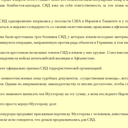
лько бомбистов-шахидов. СИД взял на себя ответственность за эти атаки 
Д одновременно взорвались у посольств США и Израиля в Ташкенте и у ген
ться, и выразил солидарность со своими палестинскими, иракскими и афганск
и были арестованы трое боевиков СИД, у которых изъяли исходные материа
лившуюся операцию, направленную против ряда объектов в Германии, в том чи
сти арестовали нескольких членов СИД и изъяли у них оружие. Союз взял на с
нападения на войска антиталибской коалиции в Афганистане.
ент официально признал СИД террористической организацией.
емногочисленных пока судебных документов, «существенная помощь», кото
ов. Однако по американскому законодательству ее вполне достаточно, чтобы с
знакомого выписать чек Мухторову на эту сумму, а жена последнего Наргиз
что просто вернул Мухторову долг.
окуроры предъявят присяжным переписку Мухторова с человеком, известным
писке ясно говорится, что деньги предназначались для СИД.