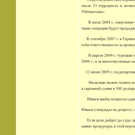
числе 33 террориста и неско
Узбекистана».
В июле 2004 г. смертники СИ
такие операции будут прододжа
В сентябре 2007 г. в Германи
себя ответственность за прова
В апреле 2009 г. турецкие вла
2009 г., и за многочисленные 
12 июня 2005 г. госдепартам
Насколько можно понять из н
к скромной сумме в 300 доллар
Юмаев якобы попросил одного 
Юмаев утверждал на допросе, 
Если дело дойдет до суда, пр
заявят прокуроры, в этой пере