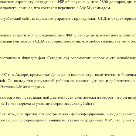
ком аэропорту, сотрудники ФБР обнаружили у него 2800 долларов, два туг
ди прочего, признал, что состоял в переписке с Абу Мухаммадом.
узбекский сайт, которым тот управляет, принадлежит СИД, и охарактеризов
ился встретиться со следователями ФБР у себя дома и, в частности, призна
ганизации считаются в США террористическими, что любое содействие им угол
товали в Филадельфии. Сегодня суд рассмотрит вопрос о его освобожден
г. в Авроре, предместье Денвера, и имеет статус политического беженц
ch. Он пользуется репутацией узбекского правозащитника и действительно
«Эзгулик»(«Милосердие»).
ся о его правозащитной деятельности скептически и говорят, что он вынужд
а 17 лет тюрьмы за участие в серии зверских убийств.
что дело против его сестры было сфальсифицировано, и подчеркивает, ч
ботавший шофером-дальнобойщиком, сказал сотрудникам ФБР, что у него 