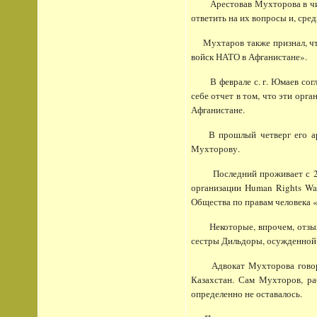
Арестовав Мухторова в чикагс
ответить на их вопросы и, сре
Мухтаров также признал, что 
войск НАТО в Афганистане».
В феврале с. г. Юмаев соглас
себе отчет в том, что эти ор
Афганистане.
В прошлый четверг его арес
Мухторову.
Последний проживает с 2007 
организации Human Rights Wat
Общества по правам человека 
Некоторые, впрочем, отзывают
сестры Дильдоры, осужденной н
Адвокат Мухторова говорит, 
Казахстан. Сам Мухторов, ра
определенно не оставалось.