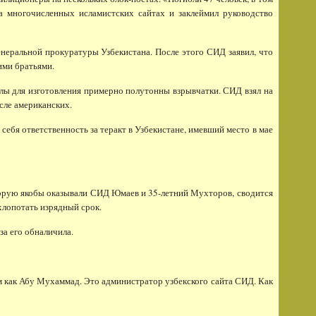
на многочисленных исламистских сайтах и заклеймил руководство
еральной прокуратуры Узбекистана. После этого СИД заявил, что
ими братьями.
лы для изготовления примерно полутонны взрывчатки. СИД взял на
сле американских.
ебя ответственность за теракт в Узбекистане, имевший место в мае
рую якобы оказывали СИД Юмаев и 35-летний Мухторов, сводится
хлопотать изрядный срок.
а его обналичила.
 как Абу Мухаммад. Это администратор узбекского сайта СИД. Как