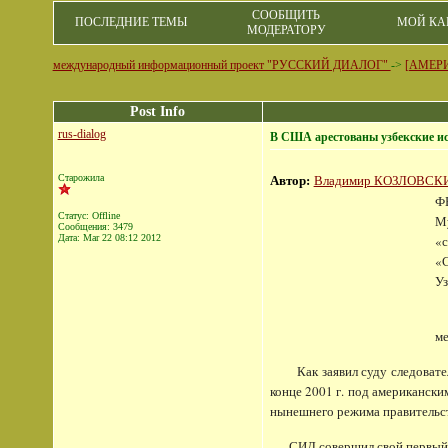
СООБЩИТЬ
ПОСЛЕДНИЕ ТЕМЫ
МОЙ КА
МОДЕРАТОРУ
международный информационный проект "РУССКИЙ ДИАЛОГ"
->
[АМЕР
Post Info
rus-dialog
В США арестованы узбекские и
Автор:
Владимир КОЗЛОВСК
Старожила
ФБ
Статус: Offline
Му
Сообщения: 3479
Дата:
Mar 22 08:12 2012
«с
«С
Уз
ИД
м
Как заявил суду следователь
конце 2001 г. под американск
нынешнего режима правительст
СИД совершил свой первый тер