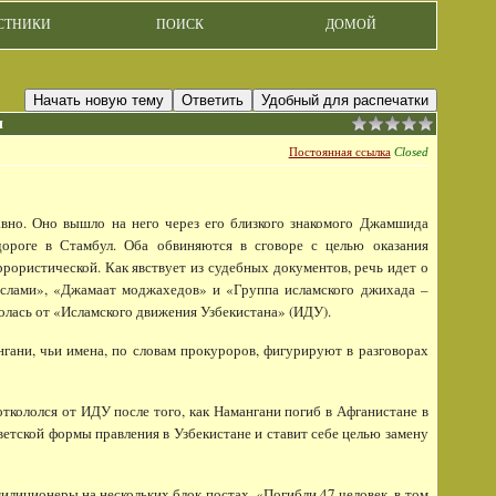
СТНИКИ
ПОИСК
ДОМОЙ
Начать новую тему
Ответить
Удобный для распечатки
ы
Постоянная ссылка
Closed
авно. Оно вышло на него через его близкого знакомого Джамшида
ороге в Стамбул. Оба обвиняются в сговоре с целью оказания
ористической. Как явствует из судебных документов, речь идет о
Ислами», «Джамаат моджахедов» и «Группа исламского джихада –
олась от «Исламского движения Узбекистана» (ИДУ).
и, чьи имена, по словам прокуроров, фигурируют в разговорах
ололся от ИДУ после того, как Намангани погиб в Афганистане в
етской формы правления в Узбекистане и ставит себе целью замену
лиционеры на нескольких блок-постах. «Погибли 47 человек, в том