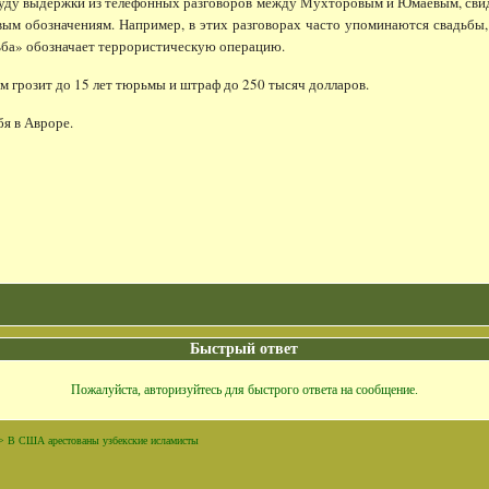
 выдержки из телефонных разговоров между Мухторовым и Юмаевым, свидете
вым обозначениям. Например, в этих разговорах часто упоминаются свадьбы,
ьба» обозначает террористическую операцию.
розит до 15 лет тюрьмы и штраф до 250 тысяч долларов.
я в Авроре.
Быстрый ответ
Пожалуйста, авторизуйтесь для быстрого ответа на сообщение.
>
В США арестованы узбекские исламисты