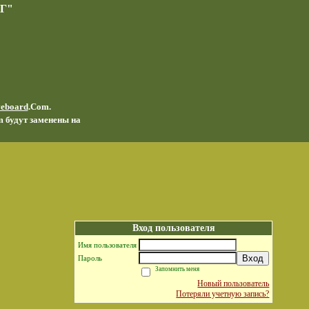
Г"
veboard
.Com.
m будут заменены на
Вход пользователя
Имя пользователя
Вход
Пароль
Запомнить меня
Новый пользователь
Потеряли учетную запись?