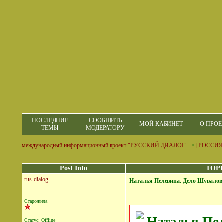
ПОСЛЕДНИЕ
СООБЩИТЬ
МОЙ КАБИНЕТ
О ПРОЕ
ТЕМЫ
МОДЕРАТОРУ
международный информационный проект "РУССКИЙ ДИАЛОГ"
->
[РОССИЯ
Post Info
TOPI
rus-dialog
Наталья Пелевина. Дело Шувалов
Старожила
Наталья Пе
Статус: Offline