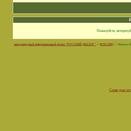
Пожалуйста, авторизуй
международный информационный проект "РУССКИЙ ДИАЛОГ"
->
[РОССИЯ]
->
Наталья П
Create your o