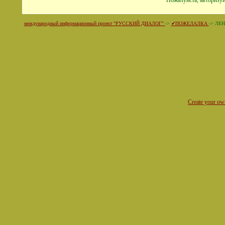
Пожалуйста, авторизуй
международный информационный проект "РУССКИЙ ДИАЛОГ"
->
✔ПОЖЕЛАЛКА
->
ЛЕНА
Create your o