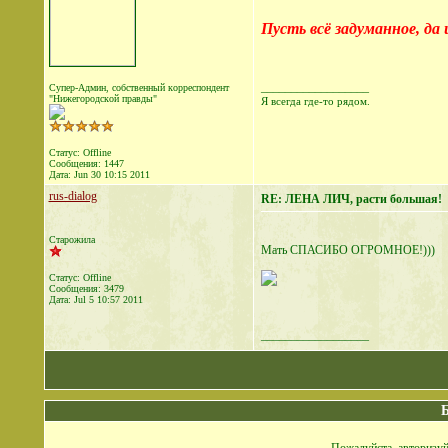
Пусть всё задуманное, да 
__________________
Супер-Админ, собственный корреспондент
"Нижегородской правды"
Я всегда где-то рядом.
Статус: Offline
Сообщения: 1447
Дата:
Jun 30 10:15 2011
rus-dialog
RE: ЛЕНА ЛИЧ, расти большая!
Старожила
Мать СПАСИБО ОГРОМНОЕ!)))
Статус: Offline
Сообщения: 3479
Дата:
Jul 5 10:57 2011
__________________