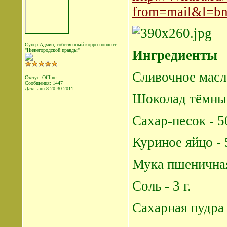
from=mail&l=b
Супер-Админ, собственный корреспондент
"Нижегородской правды"
Ингредиенты
Сливочное масло
Статус: Offline
Сообщения: 1447
Дата:
Jun 8 20:30 2011
Шоколад тёмный 
Сахар-песок - 50
Куриное яйцо - 
Мука пшеничная 
Соль - 3 г.
Сахарная пудра -