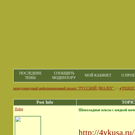
ПОСЛЕДНИЕ
СООБЩИТЬ
МОЙ КАБИНЕТ
О ПРОЕ
ТЕМЫ
МОДЕРАТОРУ
международный информационный проект "РУССКИЙ ДИАЛОГ"
->
✔РЕЦЕП
Post Info
TOPIC
Helen
Шоколадные кексы с жидкой нач
http://4vkusa.r