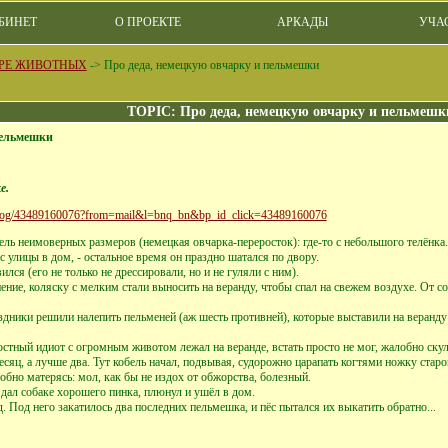
БИНЕТ
О ПРОЕКТЕ
АРКАДЫ
УЧА
РЕ ЖИВОТНЫХ
->
Про деда, немецкую овчарку и пельмешки
TOPIC: Про деда, немецкую овчарку и пельмешк
пельмешки
е.
ru/blog/43489160076?from=mail&l=bnq_bn&bp_id_click=43489160076
бель неимоверных размеров (немецкая овчарка-переросток): где-то с небольшого телёнка
с улицы в дом, - остальное время он праздно шатался по двору.
лся (его не только не дрессировали, но и не гуляли с ним).
ение, коляску с мелким стали выносить на веранду, чтобы спал на свежем воздухе. От 
дники решили налепить пельменей (аж шесть противней), которые выставили на веранду 
стный идиот с огромным животом лежал на веранде, встать просто не мог, жалобно скул
есяц, а лучше два. Тут кобель начал, подвывая, судорожно царапать когтями ножку старо
лобно матерясь: мол, как бы не издох от обжорства, болезный.
, дал собаке хорошего пинка, плюнул и ушёл в дом.
д. Под него закатилось два последних пельмешка, и пёс пытался их выкатить обратно...