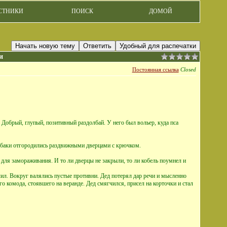
СТНИКИ
ПОИСК
ДОМОЙ
Начать новую тему
Ответить
Удобный для распечатки
и
Постоянная ссылка
Closed
. Добрый, глупый, позитивный раздолбай. У него был вольер, куда пса
собаки отгородились раздвижными дверцами с крючком.
для замораживания. И то ли дверцы не закрыли, то ли кобель поумнел и
ил. Вокруг валялись пустые противни. Дед потерял дар речи и мысленно
го комода, стоявшего на веранде. Дед смягчился, присел на корточки и стал