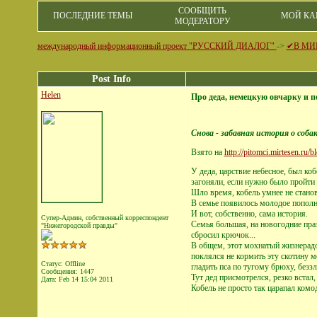
СООБЩИТЬ
ПОСЛЕДНИЕ ТЕМЫ
МОЙ КА
МОДЕРАТОРУ
международный информационный проект "РУССКИЙ ДИАЛОГ"
->
✔В МИ
Post Info
Helen
Про деда, немецкую овчарку и 
Снова - забавная история о собак
Взято на
http://pitomci.mirtesen.
У деда, царствие небесное, был ко
загоняли, если нужно было пройти 
Шло время, кобель умнее не станови
В семье появилось молодое пополн
И вот, собственно, сама история.
Супер-Админ, собственный корреспондент
Семья большая, на новогодние праз
"Нижегородской правды"
сбросил крючок...
В общем, этот мохнатый жизнерадо
поклялся не кормить эту скотину м
Статус: Offline
гладить пса по тугому брюху, безз
Сообщения: 1447
Тут дед присмотрелся, резко встал
Дата:
Feb 14 15:04 2011
Кобель не просто так царапал комо