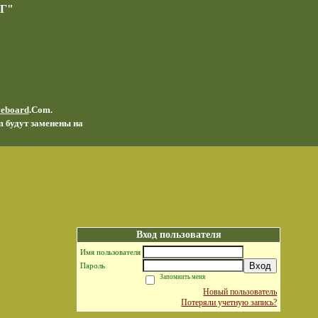
Г"
veboard
.Com.
m будут заменены на
Вход пользователя
Имя пользователя
Вход
Пароль
Запомнить меня
Новый пользователь
Потеряли учетную запись?