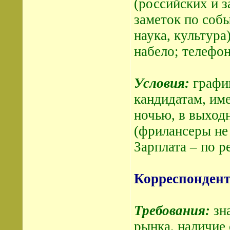
(российских и 
заметок по собы
наука, культура
набело; телефо
Условия:
график
кандидатам, им
ночью, в выход
(фрилансеры не
Зарплата – по р
Корреспондент
Требования:
зн
рынка, наличие