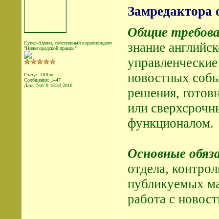
Замредактора 
Общие требова
Супер-Админ, собственный корреспондент
знание английск
"Нижегородской правды"
управленческие
новостных собы
Статус: Offline
Сообщения: 1447
Дата:
Nov 8 18:33 2010
решения, готов
или сверхсрочн
функционалом.
Основные обяз
отдела, контро
публикуемых ма
работа с новос