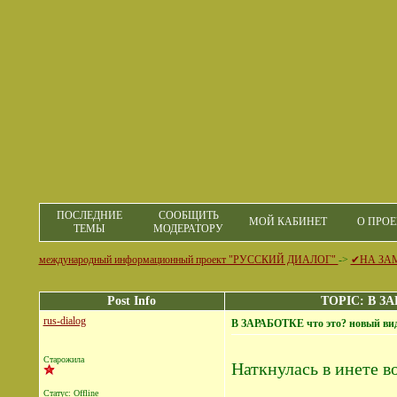
ПОСЛЕДНИЕ
СООБЩИТЬ
МОЙ КАБИНЕТ
О ПРОЕ
ТЕМЫ
МОДЕРАТОРУ
международный информационный проект "РУССКИЙ ДИАЛОГ"
->
✔НА ЗА
Post Info
TOPIC: В ЗА
rus-dialog
В ЗАРАБОТКЕ что это? новый ви
Старожила
Наткнулась в инете в
Статус: Offline