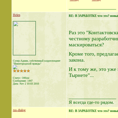
View image
View image
__________________
Helen
RE: В ЗАРАБОТКЕ что это? новы
Раз это "Контактовск
честному разработчик
маскироваться?
Кроме того, предлагае
закона.
Супер-Админ, собственный корреспондент
"Нижегородской правды"
И к тому же, это уже
Тырнете"...
Статус: Offline
Сообщения: 1447
Дата:
Nov 2 10:03 2010
__________________
Я всегда где-то рядом.
rus-dialog
RE: В ЗАРАБОТКЕ что это? новы