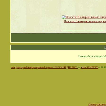
Новости: В интернет попала запре
__________________
Пожалуйста, авторизуй
международный информационный проект "РУССКИЙ ДИАЛОГ"
->
✔НА ЗАМЕТКУ
->
В ЗА
Create your o