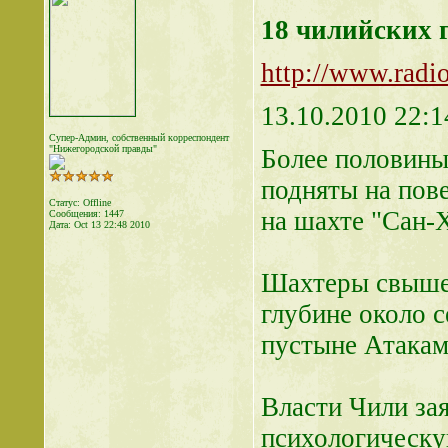
18 чилийских 
http://www.radi
13.10.2010 22:1
Супер-Админ, собственный корреспондент
"Нижегородской правды"
Более половины 
подняты на пове
Статус: Offline
на шахте "Сан-Х
Сообщения: 1447
Дата:
Oct 13 22:48 2010
Шахтеры свыше 
глубине около с
пустыне Атакам
Власти Чили зая
психологическу