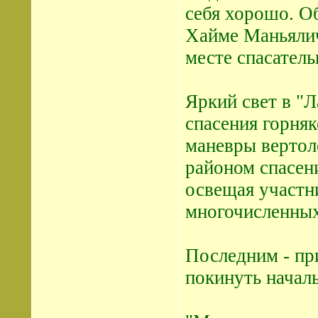
себя хорошо. О
Хайме Маньялич
месте спасатель
Яркий свет в "Л
спасения горня
маневры вертол
районом спасен
освещая участн
многочисленных
Последним - пр
покинуть началь