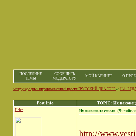
ПОСЛЕДНИЕ
СООБЩИТЬ
МОЙ КАБИНЕТ
О ПРОЕ
ТЕМЫ
МОДЕРАТОРУ
международный информационный проект "РУССКИЙ ДИАЛОГ"
->
II-1. Р
Post Info
TOPIC: Их наконец-
Helen
Их наконец-то спасли! (Чилийских
http://www.vest