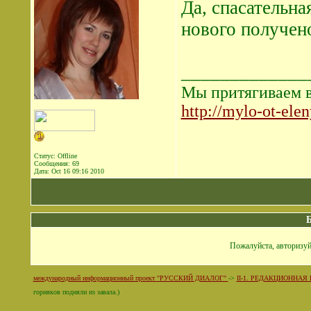
Да, спасательн
нового получен
_____________
Мы притягиваем в 
http://mylo-ot-ele
Статус: Offline
Сообщения: 69
Дата:
Oct 16 09:16 2010
Пожалуйста, авторизуй
международный информационный проект "РУССКИЙ ДИАЛОГ"
->
II-1. РЕДАКЦИОННАЯ
горняков подняли из завала.)