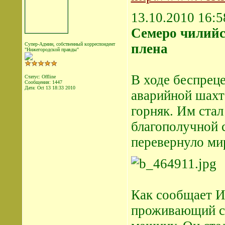
13.10.2010 16:5
Семеро чилийс
Супер-Админ, собственный корреспондент
плена
"Нижегородской правды"
В ходе беспрец
Статус: Offline
Сообщения: 1447
Дата:
Oct 13 18:33 2010
аварийной шахт
горняк. Им стал
благополучной 
перевернуло ми
Как сообщает И
проживающий с 