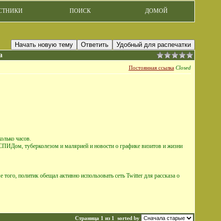
СТНИКИ
ПОИСК
ДОМОЙ
Начать новую тему
Ответить
Удобный для распечатки
а
Постоянная ссылка
Closed
олько часов.
 СПИДом, туберколезом и малярией и новости о графике визитов и жизни
 того, политик обещал активно использовать сеть Twitter для рассказа о
Страница 1 из 1
sorted by