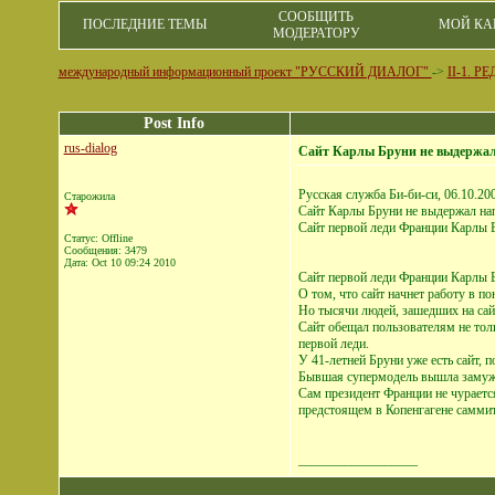
СООБЩИТЬ
ПОСЛЕДНИЕ ТЕМЫ
МОЙ КА
МОДЕРАТОРУ
международный информационный проект "РУССКИЙ ДИАЛОГ"
->
II-1. 
Post Info
rus-dialog
Сайт Карлы Бруни не выдержа
Русская служба Би-би-си, 06.10.20
Старожила
Сайт Карлы Бруни не выдержал на
Сайт первой леди Франции Карлы Б
Статус: Offline
Сообщения: 3479
Дата:
Oct 10 09:24 2010
Сайт первой леди Франции Карлы Б
О том, что сайт начнет работу в 
Но тысячи людей, зашедших на сайт
Сайт обещал пользователям не тол
первой леди.
У 41-летней Бруни уже есть сайт,
Бывшая супермодель вышла замуж 
Cам президент Франции не чурается 
предстоящем в Копенгагене саммит
__________________