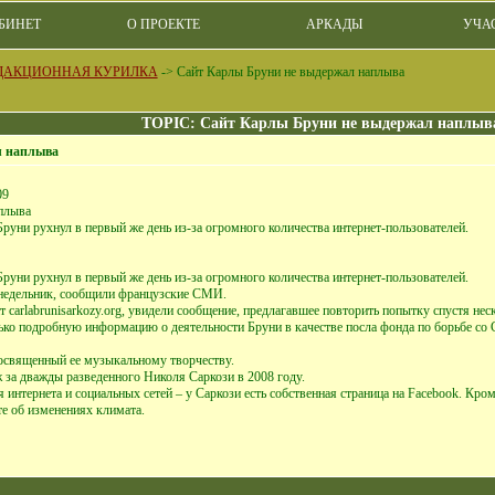
БИНЕТ
О ПРОЕКТЕ
АРКАДЫ
УЧА
РЕДАКЦИОННАЯ КУРИЛКА
->
Сайт Карлы Бруни не выдержал наплыва
TOPIC: Сайт Карлы Бруни не выдержал наплыв
л наплыва
09
плыва
руни рухнул в первый же день из-за огромного количества интернет-пользователей.
руни рухнул в первый же день из-за огромного количества интернет-пользователей.
понедельник, сообщили французские СМИ.
 carlabrunisarkozy.org, увидели сообщение, предлагавшее повторить попытку спустя неск
ько подробную информацию о деятельности Бруни в качестве посла фонда по борьбе со
 посвященный ее музыкальному творчеству.
за дважды разведенного Николя Саркози в 2008 году.
интернета и социальных сетей – у Саркози есть собственная страница на Facebook. Кроме
е об изменениях климата.