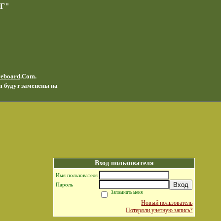
Г"
veboard
.Com.
m будут заменены на
Вход пользователя
Имя пользователя
Вход
Пароль
Запомнить меня
Новый пользователь
Потеряли учетную запись?