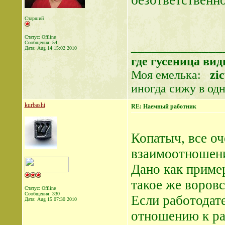
безответственно
Старший
Статус: Offline
_____________
Сообщения: 54
Дата:
Aug 14 15:02 2010
где гусеница вид
Моя емелька:
zi
иногда сижу в одн
kurbashi
RE: Наемный работник
Копатыч, все оч
взаимоотношени
Дано как пример
такое же воровс
Статус: Offline
Сообщения: 330
Если работодате
Дата:
Aug 15 07:30 2010
отношению к раб