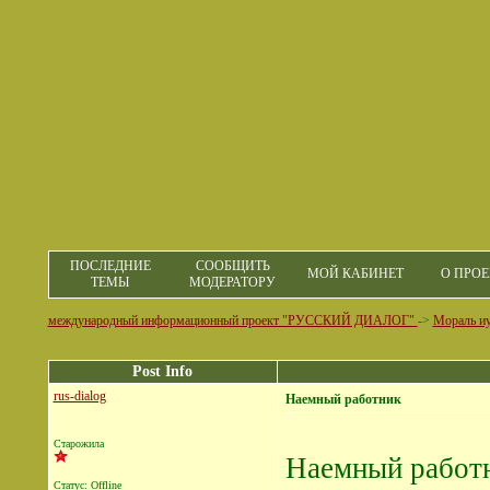
ПОСЛЕДНИЕ
СООБЩИТЬ
МОЙ КАБИНЕТ
О ПРОЕ
ТЕМЫ
МОДЕРАТОРУ
международный информационный проект "РУССКИЙ ДИАЛОГ"
->
Мораль и
Post Info
rus-dialog
Наемный работник
Старожила
Наемный работн
Статус: Offline