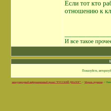
Если тот кто ра
отношению к кл
_____________
И все такое прочее
Пожалуйста, авторизуй
международный информационный проект "РУССКИЙ ДИАЛОГ"
->
Мораль иудаизма
->
Нае