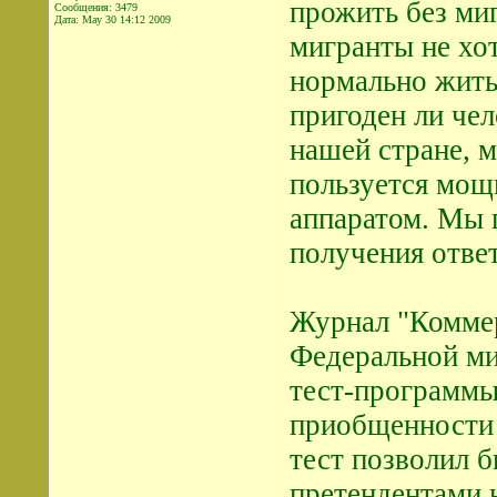
прожить без миг
Сообщения: 3479
Дата:
May 30 14:12 2009
мигранты не хот
нормально жить
пригоден ли чел
нашей стране, 
пользуется мо
аппаратом. Мы 
получения ответ
Журнал "Коммер
Федеральной ми
тест-программы
приобщенности 
тест позволил б
претендентами 