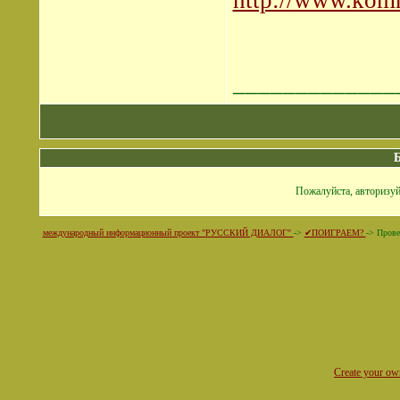
http://www.komme
_____________
Пожалуйста, авторизуй
международный информационный проект "РУССКИЙ ДИАЛОГ"
->
✔ПОИГРАЕМ?
->
Прове
Create your o