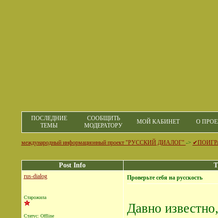
ПОСЛЕДНИЕ
СООБЩИТЬ
МОЙ КАБИНЕТ
О ПРОЕ
ТЕМЫ
МОДЕРАТОРУ
международный информационный проект "РУССКИЙ ДИАЛОГ"
->
✔ПОИГР
Post Info
T
rus-dialog
Проверьте себя на русскость
Старожила
Давно известно,
Статус: Offline