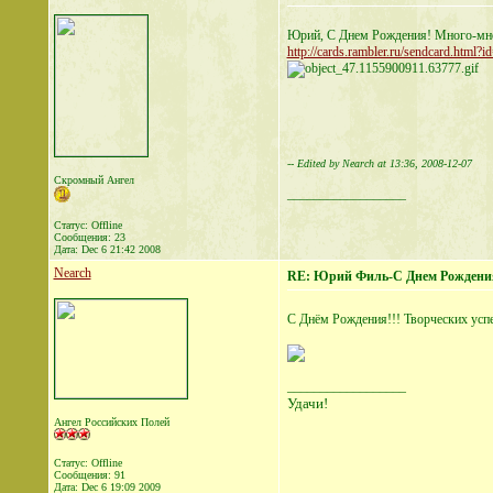
Юрий, С Днем Рождения! Много-мно
http://cards.rambler.ru/sendcard.html?
-- Edited by Nearch at 13:36, 2008-12-07
Скромный Ангел
__________________
Статус: Offline
Сообщения: 23
Дата:
Dec 6 21:42 2008
Nearch
RE: Юрий Филь-С Днем Рождени
С Днём Рождения!!! Творческих успе
__________________
Удачи!
Ангел Российских Полей
Статус: Offline
Сообщения: 91
Дата:
Dec 6 19:09 2009