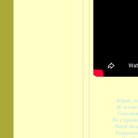
Юрий, по
И желаем
Счастья 
Не страдат
Чтоб дела
Разрушал