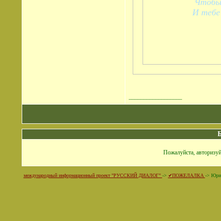
Чтобы 
И тебе
__________________
Пожалуйста, авторизуй
международный информационный проект "РУССКИЙ ДИАЛОГ"
->
✔ПОЖЕЛАЛКА
->
Юри