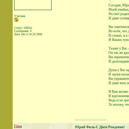
Сегодня, Юри
Моей улыбки, 
На свет роди
Участник
И даже солнце
Вы замечател
Статус: Offline
Во всём, что 
Сообщения: 4
Дата:
Dec 6 20:29 2008
В словах, и в
И Ваших чувс
Талант у Вас 
Он так же яро
Вы переменчив
И долгожданн
Душа у Вас ще
И звуки песе
Вы украшаете
И даже весь 
Я Вам желаю с
И вдохновения
Ведь если зри
То потому, чт
__________________
Finna
Юрий Филь-С Днем Рождения!