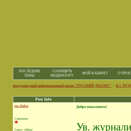
ПОСЛЕДНИЕ
СООБЩИТЬ
МОЙ КАБИНЕТ
О ПРОЕ
ТЕМЫ
МОДЕРАТОРУ
международный информационный проект "РУССКИЙ ДИАЛОГ"
->
II-1. Р
Post Info
rus-dialog
Добро пожаловать!
Старожила
Ув. журнали
Статус: Offline