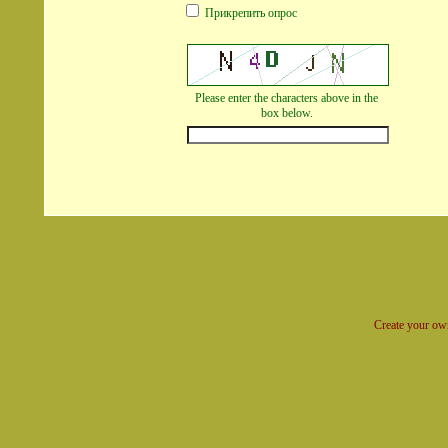
Прикрепить опрос
Please enter the characters above in the
box below.
Create your o