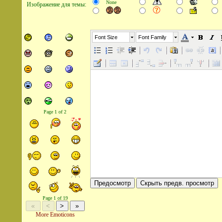
None
Изображение для темы:
Font Size
Font Family
Page 1 of 2
Предосмотр
Скрыть предв. просмотр
Page 1 of 19
«
<
>
»
More Emoticons